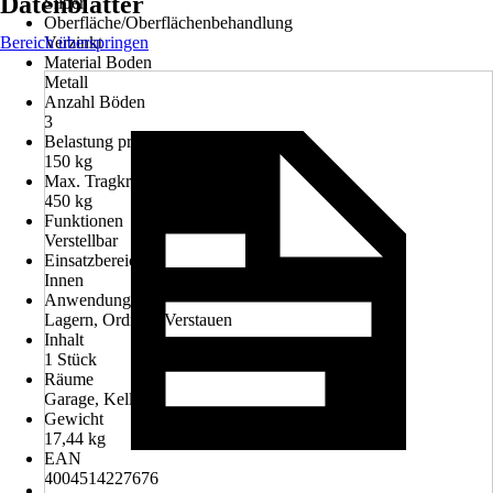
Datenblätter
Silber
Oberfläche/Oberflächenbehandlung
Bereich überspringen
Verzinkt
Material Boden
Metall
Anzahl Böden
3
Belastung pro Boden
150 kg
Max. Tragkraft
450 kg
Funktionen
Verstellbar
Einsatzbereich
Innen
Anwendung
Lagern, Ordnen, Verstauen
Inhalt
1 Stück
Räume
Garage, Keller
Gewicht
17,44 kg
EAN
4004514227676