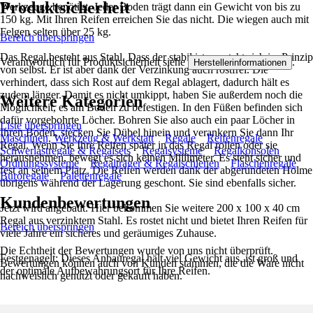
Produktsicherheit
Werkzeuge benötigt. Jeder Boden trägt dann ein Gewicht von bis zu
150 kg. Mit Ihren Reifen erreichen Sie das nicht. Die wiegen auch mit
Felgen selten über 25 kg.
Bereich überspringen
Das Regal besteht aus Stahl. Dass der stabil ist, versteht sich im Prinzip
Verantwortlich für Produktsicherheit siehe
.
Herstellerinformationen
von selbst. Er ist aber dank der Verzinkung auch rostfrei. Die
verhindert, dass sich Rost auf dem Regal ablagert, dadurch hält es
zudem länger. Damit es nicht umkippt, haben Sie außerdem noch die
Weitere Kategorien
Möglichkeit, es am Boden zu befestigen. In den Füßen befinden sich
dafür vorgebohrte Löcher. Bohren Sie also auch ein paar Löcher in
Liste überspringen
Ihren Boden, stecken Sie Dübel hinein und verankern Sie dann Ihr
Maschinen, Werkzeug & Werkstatt
Regale
Reifenregale
Regal. Wenn Sie Ihre Reifen später in das Regal rollen oder sie
Schwerlastregale & Regalsets
Regalsysteme
Regalkonsolen
herausnehmen, bewegt es sich keinen Millimeter. Es steht sicher und
Ordnungssysteme
Regalträger & Regalschienen
Flaschenregale
fest an seinem Platz. Die Reifen werden dank der abgerundeten Holme
Büroregale
Palettenregale
übrigens während der Lagerung geschont. Sie sind ebenfalls sicher.
Kundenbewertungen
Jetzt wird angebaut. Hier bekommen Sie weitere 200 x 100 x 40 cm
Regal aus verzinktem Stahl. Es rostet nicht und bietet Ihren Reifen für
Bereich überspringen
viele Jahre ein sicheres und geräumiges Zuhause.
Die Echtheit der Bewertungen wurde von uns nicht überprüft.
Festgenagelt: Dieses Anbauregal hält viel Gewicht aus, ist groß und
Bewertungen können auch von Kunden stammen, die die Ware nicht
der optimale Aufbewahrungsort für Ihre Reifen.
nachweislich genutzt oder gekauft haben.