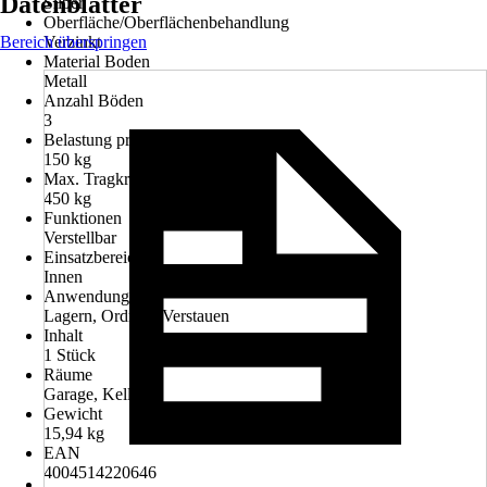
Datenblätter
Silber
Oberfläche/Oberflächenbehandlung
Bereich überspringen
Verzinkt
Material Boden
Metall
Anzahl Böden
3
Belastung pro Boden
150 kg
Max. Tragkraft
450 kg
Funktionen
Verstellbar
Einsatzbereich
Innen
Anwendung
Lagern, Ordnen, Verstauen
Inhalt
1 Stück
Räume
Garage, Keller
Gewicht
15,94 kg
EAN
4004514220646