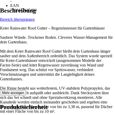
-
EAN
Beschreibung
7290112645494
Bereich überspringen
Keter Rainwater Roof Gutter – Regenrinnenset für Gartenhäuser
Saubere Wände. Trockener Boden. Cleveres Wasser‑Management für
dein Gartenhaus.
Mit dem Keter Rainwater Roof Gutter bleibt dein Gartenhaus länger
sauber und dein Außenbereich ordentlich. Das System wurde speziell
für Keter‑Gartenhäuser entwickelt (ausgenommen Modelle der
Factor‑Serie) und leitet Regenwasser zuverlässig von Wand und
Fundament weg. Das schützt vor Spritzwasser, verhindert
Verschmutzungen und unterstützt die Langlebigkeit deines
Gartenhauses.
Die Rinne besteht aus wetterfestem, UV‑stabilem Polypropylen, das
weder rostet noch aufquillt oder ausbleicht. Dank Stecksystem lässt
Mehr anzeigen
sich das Set schnell und ohne Spezialwerkzeug montieren. Alle
Kanalteile werden einfach ineinander geschoben und ergeben eine
Produktsicherheit
längenverstellbare Regenrinne von bis zu 3,38 m, passend für Dächer
mit einer Fläche von bis zu 10 m².