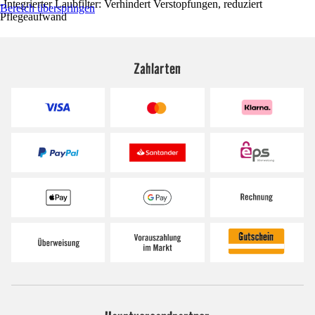
-Integrierter Laubfilter: Verhindert Verstopfungen, reduziert
Bereich überspringen
Pflegeaufwand
Zahlarten