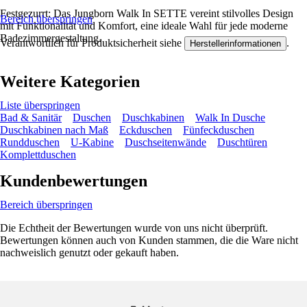
Festgezurrt: Das Jungborn Walk In SETTE vereint stilvolles Design
Bereich überspringen
mit Funktionalität und Komfort, eine ideale Wahl für jede moderne
Badezimmergestaltung.
Verantwortlich für Produktsicherheit siehe
.
Herstellerinformationen
Weitere Kategorien
Liste überspringen
Bad & Sanitär
Duschen
Duschkabinen
Walk In Dusche
Duschkabinen nach Maß
Eckduschen
Fünfeckduschen
Rundduschen
U-Kabine
Duschseitenwände
Duschtüren
Komplettduschen
Kundenbewertungen
Bereich überspringen
Die Echtheit der Bewertungen wurde von uns nicht überprüft.
Bewertungen können auch von Kunden stammen, die die Ware nicht
nachweislich genutzt oder gekauft haben.