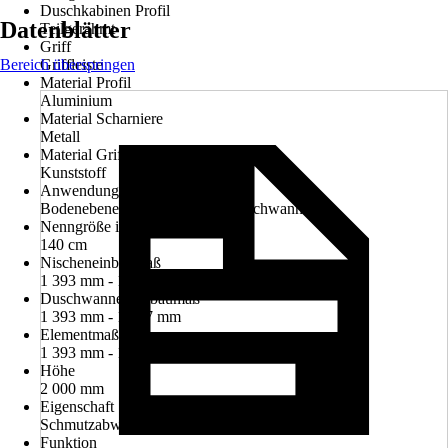
Duschkabinen Profil
Datenblätter
Teilgerahmt
Griff
Bereich überspringen
Griffleiste
Material Profil
Aluminium
Material Scharniere
Metall
Material Griff
Kunststoff
Anwendungsbereich
Bodenebenes Duschelement, Duschwanne
Nenngröße in cm
140 cm
Nischeneinbaumaß
1 393 mm - 1 407 mm
Duschwanneneinbaumaß
1 393 mm - 1 407 mm
Elementmaß
1 393 mm - 1 407 mm
Höhe
2 000 mm
Eigenschaft
Schmutzabweisende Glasbeschichtung
Funktion