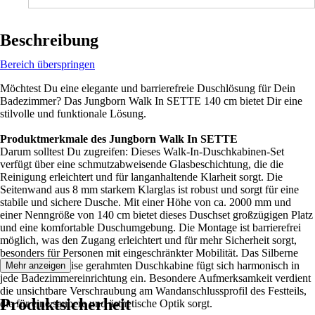
Beschreibung
Bereich überspringen
Möchtest Du eine elegante und barrierefreie Duschlösung für Dein
Badezimmer? Das Jungborn Walk In SETTE 140 cm bietet Dir eine
stilvolle und funktionale Lösung.
Produktmerkmale des Jungborn Walk In SETTE
Darum solltest Du zugreifen: Dieses Walk-In-Duschkabinen-Set
verfügt über eine schmutzabweisende Glasbeschichtung, die die
Reinigung erleichtert und für langanhaltende Klarheit sorgt. Die
Seitenwand aus 8 mm starkem Klarglas ist robust und sorgt für eine
stabile und sichere Dusche. Mit einer Höhe von ca. 2000 mm und
einer Nenngröße von 140 cm bietet dieses Duschset großzügigen Platz
und eine komfortable Duschumgebung. Die Montage ist barrierefrei
möglich, was den Zugang erleichtert und für mehr Sicherheit sorgt,
besonders für Personen mit eingeschränkter Mobilität. Das Silberne
Profil der teilweise gerahmten Duschkabine fügt sich harmonisch in
Mehr anzeigen
jede Badezimmereinrichtung ein. Besondere Aufmerksamkeit verdient
die unsichtbare Verschraubung am Wandanschlussprofil des Festteils,
Produktsicherheit
die für eine saubere und ästhetische Optik sorgt.