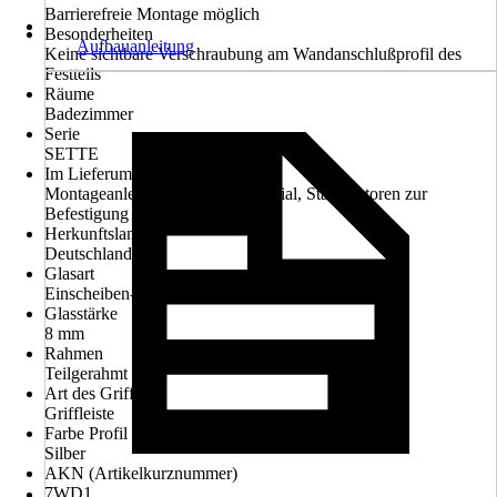
Barrierefreie Montage möglich
Besonderheiten
Aufbauanleitung
Keine sichtbare Verschraubung am Wandanschlußprofil des
Festteils
Räume
Badezimmer
Serie
SETTE
Im Lieferumfang enthalten
Montageanleitung, Montagematerial, Stabilisatoren zur
Befestigung
Herkunftsland
Deutschland
Glasart
Einscheiben-Sicherheitsglas
Glasstärke
8 mm
Rahmen
Teilgerahmt
Art des Griffs
Griffleiste
Farbe Profil
Silber
AKN (Artikelkurznummer)
7WD1