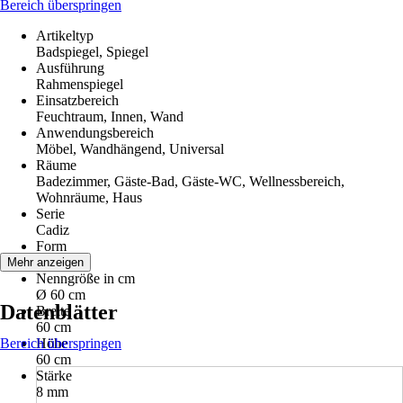
Bereich überspringen
Artikeltyp
Badspiegel, Spiegel
Ausführung
Rahmenspiegel
Einsatzbereich
Feuchtraum, Innen, Wand
Anwendungsbereich
Möbel, Wandhängend, Universal
Räume
Badezimmer, Gäste-Bad, Gäste-WC, Wellnessbereich,
Wohnräume, Haus
Serie
Cadiz
Form
Rund
Mehr anzeigen
Nenngröße in cm
Ø 60 cm
Datenblätter
Breite
60 cm
Bereich überspringen
Höhe
60 cm
Stärke
8 mm