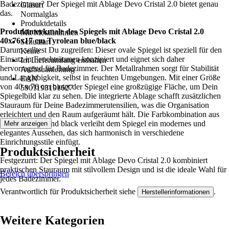
Badezimmer? Der Spiegel mit Ablage Devo Cristal 2.0 bietet genau
Glasart
das.
Normalglas
Produktdetails
Produktmerkmale des Spiegels mit Ablage Devo Cristal 2.0
Mit Metallrahmen
40x76x17 cm Tyrolean blue/black
Schutzart
Darum solltest Du zugreifen: Dieser ovale Spiegel ist speziell für den
Keine
Einsatz in Feuchträumen konzipiert und eignet sich daher
Im Lieferumfang enthalten
hervorragend für Badezimmer. Der Metallrahmen sorgt für Stabilität
Aufbauanleitung
und Langlebigkeit, selbst in feuchten Umgebungen. Mit einer Größe
EAN
von 40 x 76 cm bietet der Spiegel eine großzügige Fläche, um Dein
5901193191627
Spiegelbild klar zu sehen. Die integrierte Ablage schafft zusätzlichen
Stauraum für Deine Badezimmerutensilien, was die Organisation
erleichtert und den Raum aufgeräumt hält. Die Farbkombination aus
Tyrolean blue und black verleiht dem Spiegel ein modernes und
Mehr anzeigen
elegantes Aussehen, das sich harmonisch in verschiedene
Einrichtungsstile einfügt.
Produktsicherheit
Festgezurrt: Der Spiegel mit Ablage Devo Cristal 2.0 kombiniert
praktischen Stauraum mit stilvollem Design und ist die ideale Wahl für
Bereich überspringen
jedes Badezimmer.
Verantwortlich für Produktsicherheit siehe
.
Herstellerinformationen
Weitere Kategorien