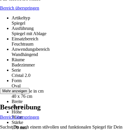
Bereich überspringen
Artikeltyp
Spiegel
Ausführung
Spiegel mit Ablage
Einsatzbereich
Feuchtraum
Anwendungsbereich
Wandhängend
Räume
Badezimmer
Serie
Cristal 2.0
Form
Oval
Nenngröße in cm
Mehr anzeigen
40 x 76 cm
Breite
Beschreibung
40 cm
Höhe
Bereich überspringen
76 cm
Stärke
Suchst Du nach einem stilvollen und funktionalen Spiegel für Dein
170 mm