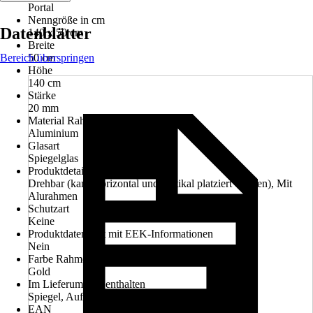
Portal
Nenngröße in cm
Datenblätter
140 x 50 cm
Breite
Bereich überspringen
50 cm
Höhe
140 cm
Stärke
20 mm
Material Rahmen
Aluminium
Glasart
Spiegelglas
Produktdetails
Drehbar (kann horizontal und vertikal platziert werden), Mit
Alurahmen
Schutzart
Keine
Produktdatenblatt mit EEK-Informationen
Nein
Farbe Rahmen
Gold
Im Lieferumfang enthalten
Spiegel, Aufbauanleitung
EAN