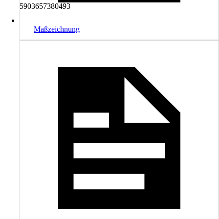
5903657380493
Maßzeichnung