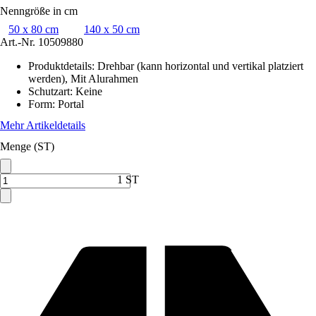
Nenngröße in cm
50 x 80 cm
140 x 50 cm
Art.-Nr.
10509880
Produktdetails
:
Drehbar (kann horizontal und vertikal platziert
werden), Mit Alurahmen
Schutzart
:
Keine
Form
:
Portal
Mehr Artikeldetails
Menge (ST)
1 ST