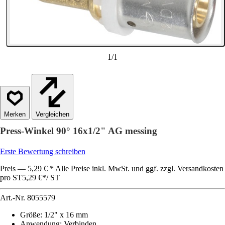
1
/
1
Vergleichen
Press-Winkel 90° 16x1/2" AG messing
Erste Bewertung schreiben
Preis — 5,29 € * Alle Preise inkl. MwSt. und ggf. zzgl. Versandkosten
pro ST
5,29 €
*
/
ST
Art.-Nr.
8055579
Größe
:
1/2" x 16 mm
Anwendung
:
Verbinden