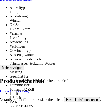
Artikeltyp
Fitting
Ausführung
Winkel
Größe
1/2" x 16 mm
Variante
Pressfitting
Anwendung
Verbinden
Gewinde-Typ
Aussengewinde
Anwendungsbereich
Trinkwasser, Heizung, Wasser
Material
Mehr anzeigen
Messing
Geeignet für
Produktsicherheit
Kunststoffrohr, Mehrschichtverbundrohr
Durchmesser
16 mm, 1/2 Zoll
Bereich überspringen
Inhalt
1 Stück
Verantwortlich für Produktsicherheit siehe
.
Herstellerinformationen
EAN
4007111144278