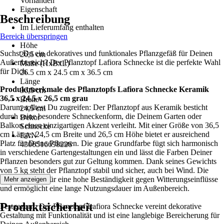
Vorhanden
Eigenschaft
Beschreibung
-
Im Lieferumfang enthalten
Bereich überspringen
-
Höhe
Suchst Du ein dekoratives und funktionales Pflanzgefäß für Deinen
26,5 cm
Außenbereich? Der Pflanztopf Lafiora Schnecke ist die perfekte Wahl
Maße (HxBxL)
für Dich.
26.5 cm x 24.5 cm x 36.5 cm
Länge
Produktmerkmale des Pflanztopfs Lafiora Schnecke Keramik
36,5 cm
36,5 x 24,5 x 26,5 cm grau
Breite
Darum solltest Du zugreifen: Der Pflanztopf aus Keramik besticht
24,5 cm
durch seine besondere Schneckenform, die Deinem Garten oder
Dekor
Balkon einen einzigartigen Akzent verleiht. Mit einer Größe von 36,5
Schnecke
cm Länge, 24,5 cm Breite und 26,5 cm Höhe bietet er ausreichend
EAN
Platz für Deine Pflanzen. Die graue Grundfarbe fügt sich harmonisch
4306516698226
in verschiedene Gartengestaltungen ein und lässt die Farben Deiner
Pflanzen besonders gut zur Geltung kommen. Dank seines Gewichts
von 5 kg steht der Pflanztopf stabil und sicher, auch bei Wind. Die
Keramik sorgt für eine hohe Beständigkeit gegen Witterungseinflüsse
Mehr anzeigen
und ermöglicht eine lange Nutzungsdauer im Außenbereich.
Produktsicherheit
Festgezurrt: Der Pflanztopf Lafiora Schnecke vereint dekorative
Gestaltung mit Funktionalität und ist eine langlebige Bereicherung für