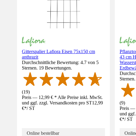
Gitterspalier Lafiora Eisen 75x150 cm
Pflanzto
anthrazit
43 cm H
Durchschnittliche Bewertung: 4.7 von 5
Wasserst
Sternen. 19 Bewertungen.
Erdbewä
Durchsch
Sternen
(
19
)
Preis — 12,99 € * Alle Preise inkl. MwSt.
und ggf. zzgl. Versandkosten pro ST
12,99
(
9
)
€
*
/
ST
Preis — 
und ggf.
€
*
/
ST
Online bestellbar
Online