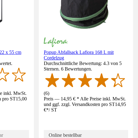
 22 x 55 cm
Popup Abfallsack Lafiora 168 L mit
Cordelzug
wertet.
Durchschnittliche Bewertung: 4.3 von 5
Sternen. 6 Bewertungen.
se inkl. MwSt.
(
6
)
n pro ST
15,00
Preis — 14,95 € * Alle Preise inkl. MwSt.
und ggf. zzgl. Versandkosten pro ST
14,95
€
*
/
ST
ar
Online bestellbar