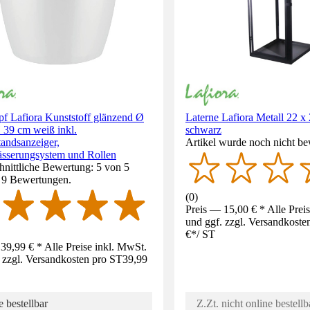
pf Lafiora Kunststoff glänzend Ø
Laterne Lafiora Metall 22 x
 39 cm weiß inkl.
schwarz
andsanzeiger,
Artikel wurde noch nicht be
sserungsystem und Rollen
nittliche Bewertung: 5 von 5
. 9 Bewertungen.
(
0
)
Preis — 15,00 € * Alle Prei
und ggf. zzgl. Versandkoste
€
*
/
ST
39,99 € * Alle Preise inkl. MwSt.
 zzgl. Versandkosten pro ST
39,99
 bestellbar
Z.Zt. nicht online bestellb