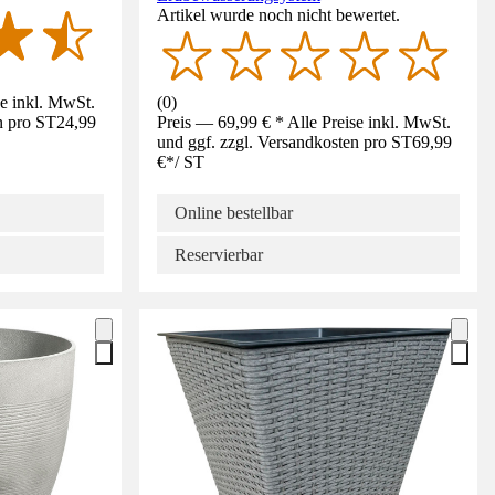
Artikel wurde noch nicht bewertet.
se inkl. MwSt.
(
0
)
n pro ST
24,99
Preis — 69,99 € * Alle Preise inkl. MwSt.
und ggf. zzgl. Versandkosten pro ST
69,99
€
*
/
ST
Online bestellbar
Reservierbar