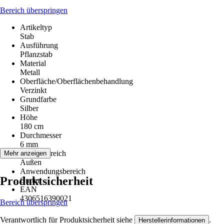
Bereich überspringen
Artikeltyp
Stab
Ausführung
Pflanzstab
Material
Metall
Oberfläche/Oberflächenbehandlung
Verzinkt
Grundfarbe
Silber
Höhe
180 cm
Durchmesser
6 mm
Einsatzbereich
Mehr anzeigen
Außen
Anwendungsbereich
Produktsicherheit
Garten
EAN
4306516390021
Bereich überspringen
Verantwortlich für Produktsicherheit siehe
.
Herstellerinformationen