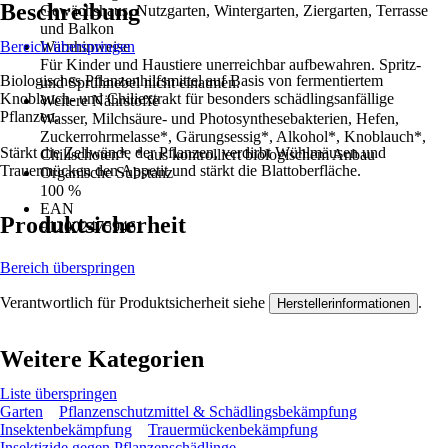
Beschreibung
Gewächshaus, Nutzgarten, Wintergarten, Ziergarten, Terrasse
und Balkon
Bereich überspringen
Warnhinweise
Für Kinder und Haustiere unerreichbar aufbewahren. Spritz-
Biologisches Pflanzenhilfsmittel auf Basis von fermentiertem
und Sprühnebel nicht einatmen.
Knoblauch- und Chiliextrakt für besonders schädlingsanfällige
Weitere Nährstoffe
Pflanzen.
Wasser, Milchsäure- und Photosynthesebakterien, Hefen,
Zuckerrohrmelasse*, Gärungsessig*, Alkohol*, Knoblauch*,
Stärkt die Zellwände der Pflanzen, verdirbt Wühlmäusen und
Chilischoten*. * aus kontrolliert biologischem Anbau
Trauermücken den Appetit und stärkt die Blattoberfläche.
Organische Substanz
100 %
EAN
Produktsicherheit
9120024759461
Bereich überspringen
Verantwortlich für Produktsicherheit siehe
.
Herstellerinformationen
Weitere Kategorien
Liste überspringen
Garten
Pflanzenschutzmittel & Schädlingsbekämpfung
Insektenbekämpfung
Trauermückenbekämpfung
Insektizide gegen Pflanzenschädlinge