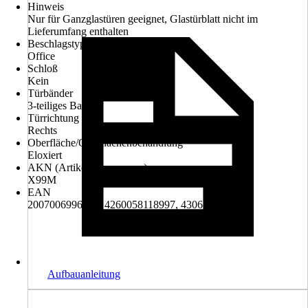
Hinweis
Nur für Ganzglastüren geeignet, Glastürblatt nicht im
Lieferumfang enthalten
Beschlagstyp
Office
Schloß
Kein
Türbänder
3-teiliges Band
Türrichtung DIN
Rechts
Oberfläche/Oberflächenbehandlung
Eloxiert
AKN (Artikelkurznummer)
X99M
EAN
2007006996960, 4260058118997, 4306516570133
Aufbauanleitung