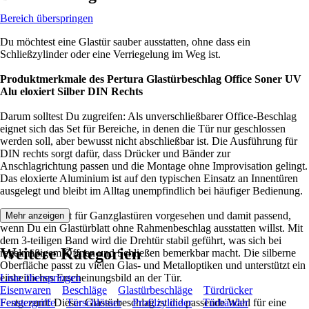
Bereich überspringen
Du möchtest eine Glastür sauber ausstatten, ohne dass ein
Schließzylinder oder eine Verriegelung im Weg ist.
Produktmerkmale des Pertura Glastürbeschlag Office Soner UV
Alu eloxiert Silber DIN Rechts
Darum solltest Du zugreifen: Als unverschließbarer Office-Beschlag
eignet sich das Set für Bereiche, in denen die Tür nur geschlossen
werden soll, aber bewusst nicht abschließbar ist. Die Ausführung für
DIN rechts sorgt dafür, dass Drücker und Bänder zur
Anschlagrichtung passen und die Montage ohne Improvisation gelingt.
Das eloxierte Aluminium ist auf den typischen Einsatz an Innentüren
ausgelegt und bleibt im Alltag unempfindlich bei häufiger Bedienung.
Der Beschlag ist für Ganzglastüren vorgesehen und damit passend,
Mehr anzeigen
wenn Du ein Glastürblatt ohne Rahmenbeschlag ausstatten willst. Mit
dem 3-teiligen Band wird die Drehtür stabil geführt, was sich bei
Weitere Kategorien
regelmäßigem Öffnen und Schließen bemerkbar macht. Die silberne
Oberfläche passt zu vielen Glas- und Metalloptiken und unterstützt ein
einheitliches Erscheinungsbild an der Tür.
Liste überspringen
Eisenwaren
Beschläge
Glastürbeschläge
Türdrücker
Festgezurrt: Dieser Glastürbeschlag ist die passende Wahl für eine
Fenstergriffe
Türschlösser
Profilzylinder
Türbänder