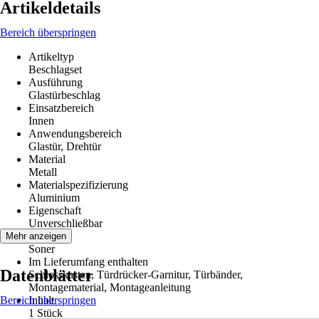
Artikeldetails
Bereich überspringen
Artikeltyp
Beschlagset
Ausführung
Glastürbeschlag
Einsatzbereich
Innen
Anwendungsbereich
Glastür, Drehtür
Material
Metall
Materialspezifizierung
Aluminium
Eigenschaft
Unverschließbar
Modell
Mehr anzeigen
Soner
Im Lieferumfang enthalten
Datenblätter
Schlosskasten, Türdrücker-Garnitur, Türbänder,
Montagematerial, Montageanleitung
Bereich überspringen
Inhalt
1 Stück