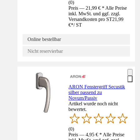
(
0
)
Preis — 21,99 € * Alle Preise
inkl. MwSt. und ggf. zzgl.
Versandkosten pro ST
21,99
€
*
/
ST
Online bestellbar
Nicht reservierbar
ARON Fenstergriff Secustik
silber passend zu
Novum/Passiv
Artikel wurde noch nicht
bewertet.
(
0
)
Preis — 4,95 € * Alle Preise