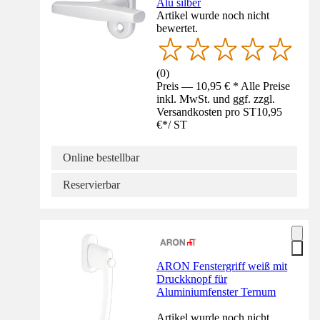
Alu silber
Artikel wurde noch nicht
bewertet.
(
0
)
Preis — 10,95 € * Alle Preise
inkl. MwSt. und ggf. zzgl.
Versandkosten pro ST
10,95
€
*
/
ST
Online bestellbar
Reservierbar
ARON Fenstergriff weiß mit
Druckknopf für
Aluminiumfenster Ternum
Artikel wurde noch nicht