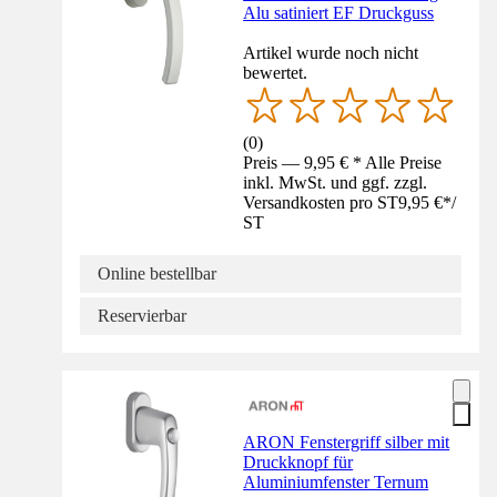
Alu satiniert EF Druckguss
Artikel wurde noch nicht
bewertet.
(
0
)
Preis — 9,95 € * Alle Preise
inkl. MwSt. und ggf. zzgl.
Versandkosten pro ST
9,95 €
*
/
ST
Online bestellbar
Reservierbar
ARON Fenstergriff silber mit
Druckknopf für
Aluminiumfenster Ternum