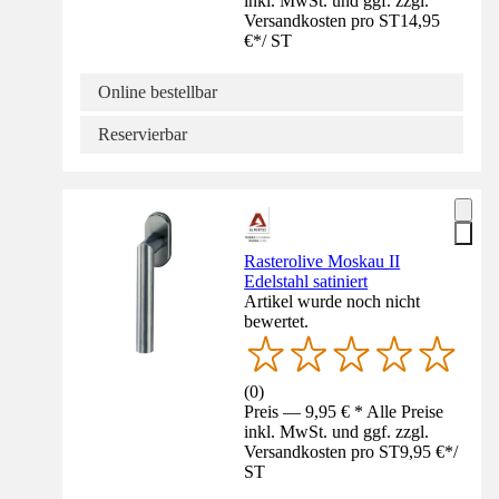
inkl. MwSt. und ggf. zzgl.
Versandkosten pro ST
14,95
€
*
/
ST
Online bestellbar
Reservierbar
Rasterolive Moskau II
Edelstahl satiniert
Artikel wurde noch nicht
bewertet.
(
0
)
Preis — 9,95 € * Alle Preise
inkl. MwSt. und ggf. zzgl.
Versandkosten pro ST
9,95 €
*
/
ST