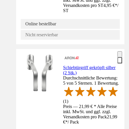
inkl. MwSt. und ggf. zzgl.
Versandkosten pro ST
4,95 €
*
/
ST
Online bestellbar
Nicht reservierbar
Schiebtürgriff gekröpft silber
(2 Stk.)
Durchschnittliche Bewertung:
5 von 5 Sternen. 1 Bewertung.
(
1
)
Preis — 21,99 € * Alle Preise
inkl. MwSt. und ggf. zzgl.
Versandkosten pro Pack
21,99
€
*
/
Pack