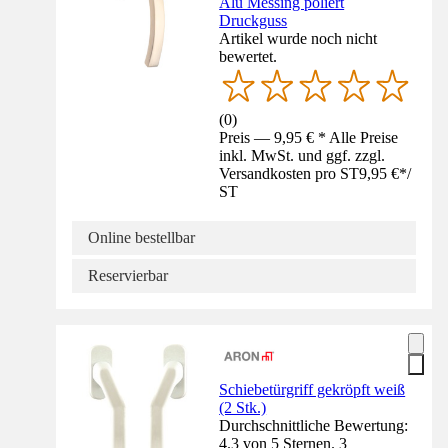
Alu Messing poliert
Druckguss
Artikel wurde noch nicht
bewertet.
(
0
)
Preis — 9,95 € * Alle Preise
inkl. MwSt. und ggf. zzgl.
Versandkosten pro ST
9,95 €
*
/
ST
Online bestellbar
Reservierbar
Schiebetürgriff gekröpft weiß
(2 Stk.)
Durchschnittliche Bewertung:
4.3 von 5 Sternen. 3