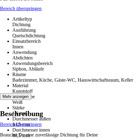
Bereich überspringen
Artikeltyp
Dichtung
Ausführung
Quetschdichtung
Einsatzbereich
Innen
Anwendung
Abdichten
Anwendungsbereich
Siphon, Abläufe
Räume
Badezimmer, Küche, Gäste-WC, Hauswirtschaftsraum, Keller
Material
Kunststoff
Grundfarbe
Mehr anzeigen
Weiß
Stärke
Beschreibung
1,6 mm
Durchmesser außen
Bereich überspringen
44,5 mm
Durchmesser innen
Brauchst Du eine zuverlässige Dichtung für Deine
40,5 mm