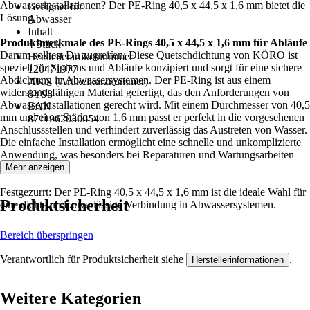
Abwasserinstallationen? Der PE-Ring 40,5 x 44,5 x 1,6 mm bietet die
Geeignet für
Lösung.
Abwasser
Inhalt
Produktmerkmale des PE-Rings 40,5 x 44,5 x 1,6 mm für Abläufe
4 Stück
Darum solltest Du zugreifen: Diese Quetschdichtung von KÖRO ist
Herstellerartikelnummer
speziell für Siphons und Abläufe konzipiert und sorgt für eine sichere
120471977
Abdichtung in Abwassersystemen. Der PE-Ring ist aus einem
AKN (Artikelkurznummer)
widerstandsfähigen Material gefertigt, das den Anforderungen von
8Y98
Abwasserinstallationen gerecht wird. Mit einem Durchmesser von 40,5
EAN
mm und einer Stärke von 1,6 mm passt er perfekt in die vorgesehenen
8711962030654
Anschlussstellen und verhindert zuverlässig das Austreten von Wasser.
Die einfache Installation ermöglicht eine schnelle und unkomplizierte
Anwendung, was besonders bei Reparaturen und Wartungsarbeiten
von Vorteil ist.
Mehr anzeigen
Festgezurrt: Der PE-Ring 40,5 x 44,5 x 1,6 mm ist die ideale Wahl für
Produktsicherheit
eine dichte und zuverlässige Verbindung in Abwassersystemen.
Bereich überspringen
Verantwortlich für Produktsicherheit siehe
.
Herstellerinformationen
Weitere Kategorien