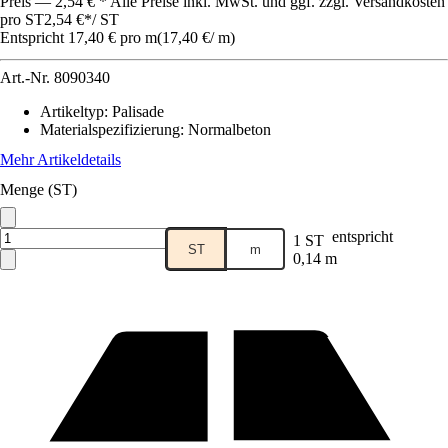
Preis — 2,54 € * Alle Preise inkl. MwSt. und ggf. zzgl. Versandkosten
pro ST
2,54 €
*
/
ST
Entspricht 17,40 € pro m
(
17,40 €
/
m
)
Art.-Nr.
8090340
Artikeltyp
:
Palisade
Materialspezifizierung
:
Normalbeton
Mehr Artikeldetails
Menge (ST)
entspricht
1 ST
ST
m
0,14 m