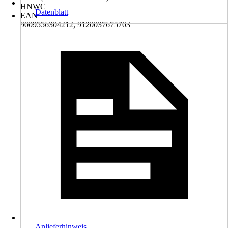
HNWC
Datenblatt
EAN
9009556304212, 9120037675703
Anlieferhinweis