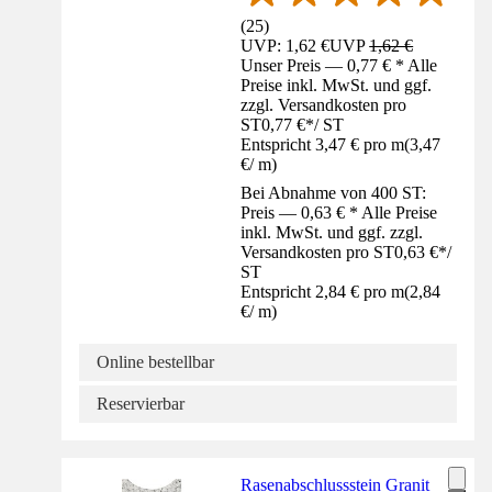
(
25
)
UVP: 1,62 €
UVP
1,62 €
Unser Preis — 0,77 € * Alle
Preise inkl. MwSt. und ggf.
zzgl. Versandkosten pro
ST
0,77 €
*
/
ST
Entspricht 3,47 € pro m
(
3,47
€
/
m
)
Bei Abnahme von 400 ST:
Preis — 0,63 € * Alle Preise
inkl. MwSt. und ggf. zzgl.
Versandkosten pro ST
0,63 €
*
/
ST
Entspricht 2,84 € pro m
(
2,84
€
/
m
)
Online bestellbar
Reservierbar
Rasenabschlussstein Granit