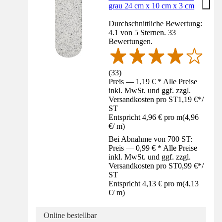
grau 24 cm x 10 cm x 3 cm
Durchschnittliche Bewertung:
4.1 von 5 Sternen. 33
Bewertungen.
(
33
)
Preis — 1,19 € * Alle Preise
inkl. MwSt. und ggf. zzgl.
Versandkosten pro ST
1,19 €
*
/
ST
Entspricht 4,96 € pro m
(
4,96
€
/
m
)
Bei Abnahme von 700 ST:
Preis — 0,99 € * Alle Preise
inkl. MwSt. und ggf. zzgl.
Versandkosten pro ST
0,99 €
*
/
ST
Entspricht 4,13 € pro m
(
4,13
€
/
m
)
Online bestellbar