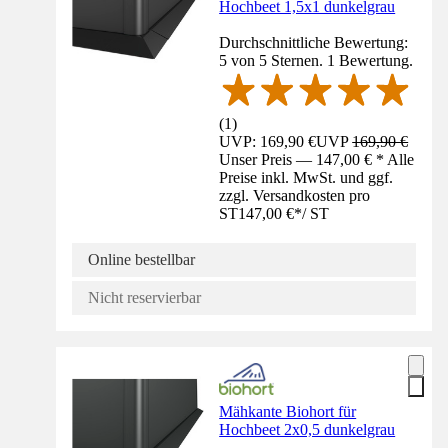
Hochbeet 1,5x1 dunkelgrau
Durchschnittliche Bewertung:
5 von 5 Sternen. 1 Bewertung.
(
1
)
UVP: 169,90 €
UVP
169,90 €
Unser Preis — 147,00 € * Alle
Preise inkl. MwSt. und ggf.
zzgl. Versandkosten pro
ST
147,00 €
*
/
ST
Online bestellbar
Nicht reservierbar
Mähkante Biohort für
Hochbeet 2x0,5 dunkelgrau