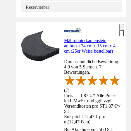
Reservierbar
Mähroboterkantenstein
anthrazit 24 cm x 15 cm x 4
cm (25er Weise bestellbar)
Durchschnittliche Bewertung:
4.9 von 5 Sternen. 7
Bewertungen.
(
7
)
Preis — 1,87 € * Alle Preise
inkl. MwSt. und ggf. zzgl.
Versandkosten pro ST
1,87 €
*
/
ST
Entspricht 12,47 € pro
m
(
12,47 €
/
m
)
Bei Abnahme von 500 ST: