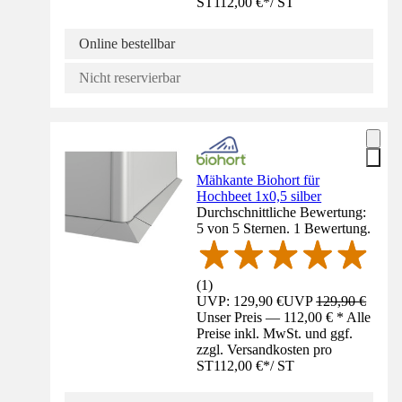
ST
112,00 €
*
/
ST
Online bestellbar
Nicht reservierbar
Mähkante Biohort für
Hochbeet 1x0,5 silber
Durchschnittliche Bewertung:
5 von 5 Sternen. 1 Bewertung.
(
1
)
UVP: 129,90 €
UVP
129,90 €
Unser Preis — 112,00 € * Alle
Preise inkl. MwSt. und ggf.
zzgl. Versandkosten pro
ST
112,00 €
*
/
ST