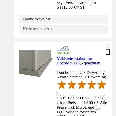
zzgl. Versandkosten pro
ST
112,00 €
*
/
ST
Online bestellbar
Nicht reservierbar
Mähkante Biohort für
Hochbeet 1x0,5 quarzgrau
Durchschnittliche Bewertung:
5 von 5 Sternen. 1 Bewertung.
(
1
)
UVP: 129,90 €
UVP
129,90 €
Unser Preis — 112,00 € * Alle
Preise inkl. MwSt. und ggf.
zzgl. Versandkosten pro