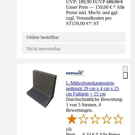
UVP: 189,90 €
UVP
189,90 €
Unser Preis — 159,00 € * Alle
Preise inkl. MwSt. und ggf.
zzgl. Versandkosten pro
ST
159,00 €
*
/
ST
Online bestellbar
Nicht reservierbar
L-Mähroboterkantenstein
anthrazit 29 cm x 4 cm x 25
cm Fußtiefe = 15 cm
Durchschnittliche Bewertung:
1 von 5 Sternen. 4
Bewertungen.
(
4
)
Preis — 6,34 € * Alle Preise