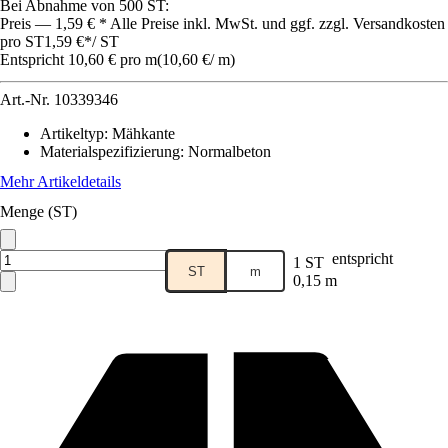
Bei Abnahme von 500 ST:
Preis — 1,59 € * Alle Preise inkl. MwSt. und ggf. zzgl. Versandkosten
pro ST
1,59 €
*
/
ST
Entspricht 10,60 € pro m
(
10,60 €
/
m
)
Art.-Nr.
10339346
Artikeltyp
:
Mähkante
Materialspezifizierung
:
Normalbeton
Mehr Artikeldetails
Menge (ST)
entspricht
1 ST
ST
m
0,15 m