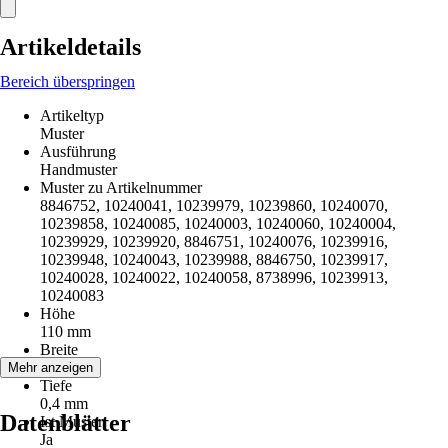
Artikeldetails
Bereich überspringen
Artikeltyp
Muster
Ausführung
Handmuster
Muster zu Artikelnummer
8846752, 10240041, 10239979, 10239860, 10240070,
10239858, 10240085, 10240003, 10240060, 10240004,
10239929, 10239920, 8846751, 10240076, 10239916,
10239948, 10240043, 10239988, 8846750, 10239917,
10240028, 10240022, 10240058, 8738996, 10239913,
10240083
Höhe
110 mm
Breite
75 mm
Mehr anzeigen
Tiefe
0,4 mm
Datenblätter
Ist Muster
Ja