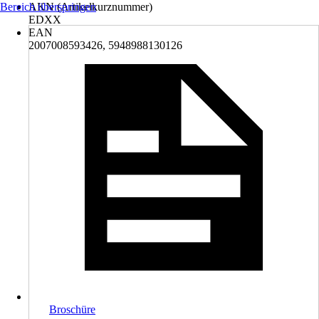
Bereich überspringen
AKN (Artikelkurznummer)
EDXX
EAN
2007008593426, 5948988130126
Broschüre