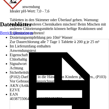
5 kg
Produktanwendung
Idealer pH-Wert: 7,0 - 7,6
Tabletten in den Skimmer oder Überlauf geben. Warnung:
Datenblätter
Niemals mit anderen Chemikalien mischen! Beim Mischen mit
anderen Chlorierungsmitteln können heftige Reaktionen und
Bereich überspringen
Explosionen auftreten!
Dosierungsempfehlung pro 10m³ Wasser
Zur Dauerchlorung alle 7 Tage 1 Tablette à 200 g je 25 m³
Im Lieferumfang enthalten
Anwendungstext
Eigenschaft
Chlorhaltig
Signalwort
Achtung
Sicherheitshinweise (P-Sätze)
(P102) Darf nicht in die Hände von Kindern gelangen., (P103)
Vor Gebrauch Kennzeichnungsetikett lesen.
AKN (Artikelkurznummer)
EZVE
EAN
4038755064363, 4038755650733