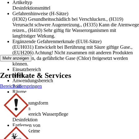
Artikeltyp
Desinfektionsmittel
Gefahrenhinweise (H-Sätze)
(H302) Gesundheitsschädlich bei Verschlucken., (H319)
Verursacht schwere Augenreizung., (H335) Kann die Atemwege
reizen., (H410) Sehr giftig für Wasserorganismen mit
langfristiger Wirkung.
Ergänzende Gefahrenmerkmale (EUH-Sätze)
(EUH031) Entwickelt bei Berührung mit Säure giftige Gase.,
(EUH206) Achtung! Nicht zusammen mit anderen Produkten
verwenden, da gefährliche Gase (Chlor) freigesetzt werden
Mehr anzeigen
können.
Einsatzbereich
Zertifikate & Services
Innen
Anwendungsbereich
Bereich überspringen
Pool
Räume
Garten
Darreichungsform
Tabletten
Einsatzbereich Wasserpflege
Desinfektion
Entfernen von
Algen, Keime
Inhalt