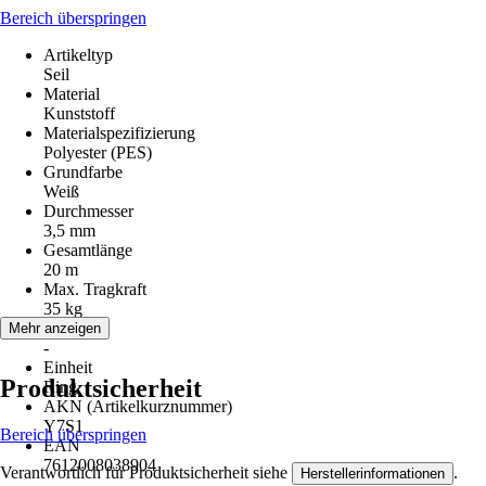
Bereich überspringen
Artikeltyp
Seil
Material
Kunststoff
Materialspezifizierung
Polyester (PES)
Grundfarbe
Weiß
Durchmesser
3,5 mm
Gesamtlänge
20 m
Max. Tragkraft
35 kg
Hinweis
Mehr anzeigen
-
Einheit
Produktsicherheit
Ring
AKN (Artikelkurznummer)
Y7S1
Bereich überspringen
EAN
7612008038904
Verantwortlich für Produktsicherheit siehe
.
Herstellerinformationen