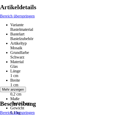
Artikeldetails
Bereich überspringen
Variante
Bastelmaterial
Bastelart
Bastelzubehör
Artikeltyp
Mosaik
Grundfarbe
Schwarz
Material
Glas
Länge
1 cm
Breite
1 cm
Höhe
Mehr anzeigen
0,2 cm
Maße
Beschreibung
10x10x2 cm
Gewicht
Bereich überspringen
0,1 kg