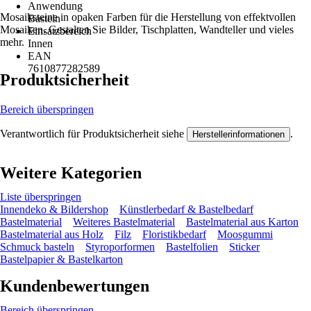
Anwendung
Mosaiksteine in opaken Farben für die Herstellung von effektvollen
Basteln
Mosaiken. Gestalten Sie Bilder, Tischplatten, Wandteller und vieles
Einsatzbereich
mehr.
Innen
EAN
7610877282589
Produktsicherheit
Bereich überspringen
Verantwortlich für Produktsicherheit siehe
.
Herstellerinformationen
Weitere Kategorien
Liste überspringen
Innendeko & Bildershop
Künstlerbedarf & Bastelbedarf
Bastelmaterial
Weiteres Bastelmaterial
Bastelmaterial aus Karton
Bastelmaterial aus Holz
Filz
Floristikbedarf
Moosgummi
Schmuck basteln
Styroporformen
Bastelfolien
Sticker
Bastelpapier & Bastelkarton
Kundenbewertungen
Bereich überspringen