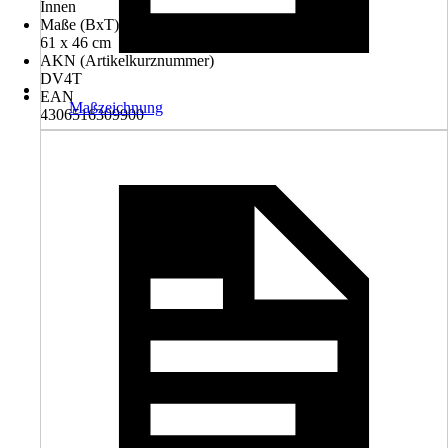
Innen
Maße (BxT)
61 x 46 cm
AKN (Artikelkurznummer)
DV4T
EAN
Maßzeichnung
4306516309900