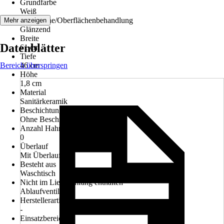
Grundfarbe
Weiß
Oberfläche/Oberflächenbehandlung
Mehr anzeigen
Glänzend
Breite
Datenblätter
61 cm
Tiefe
Bereich überspringen
46 cm
Höhe
1,8 cm
Material
Sanitärkeramik
Beschichtung
Ohne Beschichtung
Anzahl Hahnlöcher
0
Überlauf
Mit Überlauf
Besteht aus
Waschtisch
Nicht im Lieferumfang enthalten
Ablaufventil
Herstellerartikelnummer
-
Einsatzbereich