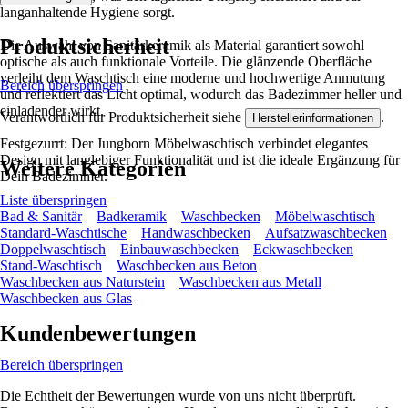
langanhaltende Hygiene sorgt.
Produktsicherheit
Die Auswahl von Sanitärkeramik als Material garantiert sowohl
optische als auch funktionale Vorteile. Die glänzende Oberfläche
verleiht dem Waschtisch eine moderne und hochwertige Anmutung
Bereich überspringen
und reflektiert das Licht optimal, wodurch das Badezimmer heller und
einladender wirkt.
Verantwortlich für Produktsicherheit siehe
.
Herstellerinformationen
Festgezurrt: Der Jungborn Möbelwaschtisch verbindet elegantes
Design mit langlebiger Funktionalität und ist die ideale Ergänzung für
Weitere Kategorien
Dein Badezimmer.
Liste überspringen
Bad & Sanitär
Badkeramik
Waschbecken
Möbelwaschtisch
Standard-Waschtische
Handwaschbecken
Aufsatzwaschbecken
Doppelwaschtisch
Einbauwaschbecken
Eckwaschbecken
Stand-Waschtisch
Waschbecken aus Beton
Waschbecken aus Naturstein
Waschbecken aus Metall
Waschbecken aus Glas
Kundenbewertungen
Bereich überspringen
Die Echtheit der Bewertungen wurde von uns nicht überprüft.