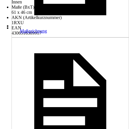
Innen
Maße (BxT)
61 x 46 cm
AKN (Artikelkurznummer)
1RXU
EAN
Maßzeichnung
4306516309917