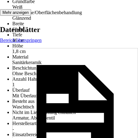
Grundfarbe
Weiß
Oberfläche/Oberflächenbehandlung
Mehr anzeigen
Glänzend
Breite
Datenblätter
61 cm
Tiefe
Bereich überspringen
46 cm
Höhe
1,8 cm
Material
Sanitärkeramik
Beschichtung
Ohne Beschichtung
Anzahl Hahnlöcher
1
Überlauf
Mit Überlauf
Besteht aus
Waschtisch
Nicht im Lieferumfang enthalten
Armatur, Ablaufventil
Herstellerartikelnummer
-
Einsatzbereich