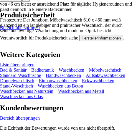
von 46 cm bietet er ausreichend Platz für tägliche Hygieneroutinen und
passt dennoch in kleinere Badezimmer.
Produktsicherheit
Festgezurrt: Der Jungborn Möbelwaschtisch 610 x 460 mm weiß
glänzend ist ein langlebiger und praktischer Waschtisch, der durch
Bereich überspringen
seine hochwertige Verarbeitung und moderne Optik besticht.
Verantwortlich für Produktsicherheit siehe
.
Herstellerinformationen
Weitere Kategorien
Liste überspringen
Bad & Sanitär
Badkeramik
Waschbecken
Möbelwaschtisch
Standard-Waschtische
Handwaschbecken
Aufsatzwaschbecken
Doppelwaschtisch
Einbauwaschbecken
Eckwaschbecken
Stand-Waschtisch
Waschbecken aus Beton
Waschbecken aus Naturstein
Waschbecken aus Metall
Waschbecken aus Glas
Kundenbewertungen
Bereich überspringen
Die Echtheit der Bewertungen wurde von uns nicht überprüft.