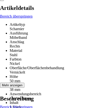
Artikeldetails
Bereich überspringen
Artikeltyp
Scharnier
Ausführung
Möbelband
Anschlag
Rechts
Material
Stahl
Farbton
Nickel
Oberfläche/Oberflächenbehandlung
Vernickelt
Höhe
50 mm
Breite
Mehr anzeigen
38 mm
Anwendungsbereich
Beschreibung
Leichte Türen
Inhalt
Bereich überspringen
1 Stück