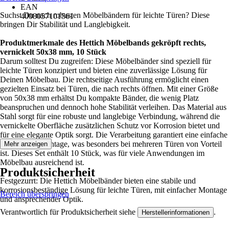
EAN
Suchst Du nach robusten Möbelbändern für leichte Türen? Diese
4008057101561
bringen Dir Stabilität und Langlebigkeit.
Produktmerkmale des Hettich Möbelbands gekröpft rechts,
vernickelt 50x38 mm, 10 Stück
Darum solltest Du zugreifen: Diese Möbelbänder sind speziell für
leichte Türen konzipiert und bieten eine zuverlässige Lösung für
Deinen Möbelbau. Die rechtseitige Ausführung ermöglicht einen
gezielten Einsatz bei Türen, die nach rechts öffnen. Mit einer Größe
von 50x38 mm erhältst Du kompakte Bänder, die wenig Platz
beanspruchen und dennoch hohe Stabilität verleihen. Das Material aus
Stahl sorgt für eine robuste und langlebige Verbindung, während die
vernickelte Oberfläche zusätzlichen Schutz vor Korrosion bietet und
für eine elegante Optik sorgt. Die Verarbeitung garantiert eine einfache
und sichere Montage, was besonders bei mehreren Türen von Vorteil
Mehr anzeigen
ist. Dieses Set enthält 10 Stück, was für viele Anwendungen im
Möbelbau ausreichend ist.
Produktsicherheit
Festgezurrt: Die Hettich Möbelbänder bieten eine stabile und
korrosionsbeständige Lösung für leichte Türen, mit einfacher Montage
Bereich überspringen
und ansprechender Optik.
Verantwortlich für Produktsicherheit siehe
.
Herstellerinformationen