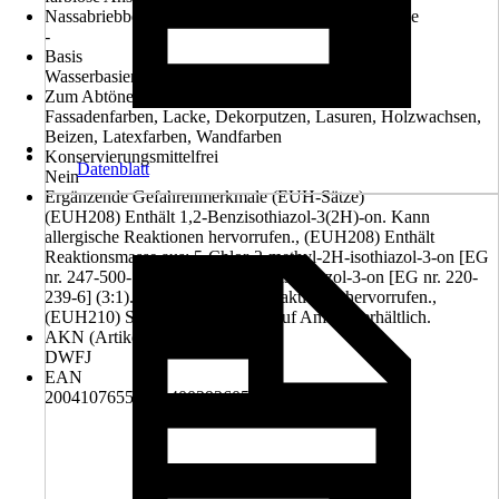
Nassabriebbeständigkeit nach DIN EN 13300 Klasse
-
Basis
Wasserbasierend
Zum Abtönen von
Fassadenfarben, Lacke, Dekorputzen, Lasuren, Holzwachsen,
Beizen, Latexfarben, Wandfarben
Konservierungsmittelfrei
Datenblatt
Nein
Ergänzende Gefahrenmerkmale (EUH-Sätze)
(EUH208) Enthält 1,2-Benzisothiazol-3(2H)-on. Kann
allergische Reaktionen hervorrufen., (EUH208) Enthält
Reaktionsmasse aus: 5-Chlor-2-methyl-2H-isothiazol-3-on [EG
nr. 247-500-7] und 2-Methyl-2H-isothiazol-3-on [EG nr. 220-
239-6] (3:1). Kann allergische Reaktionen hervorrufen.,
(EUH210) Sicherheitsdatenblatt auf Anfrage erhältlich.
AKN (Artikelkurznummer)
DWFJ
EAN
2004107655000, 4002926050202