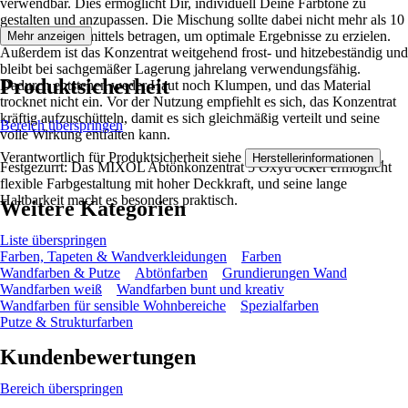
verwendbar. Dies ermöglicht Dir, individuell Deine Farbtöne zu
gestalten und anzupassen. Die Mischung sollte dabei nicht mehr als 10
% des Anstrichmittels betragen, um optimale Ergebnisse zu erzielen.
Mehr anzeigen
Außerdem ist das Konzentrat weitgehend frost- und hitzebeständig und
bleibt bei sachgemäßer Lagerung jahrelang verwendungsfähig.
Produktsicherheit
Dadurch entstehen weder Haut noch Klumpen, und das Material
trocknet nicht ein. Vor der Nutzung empfiehlt es sich, das Konzentrat
kräftig aufzuschütteln, damit es sich gleichmäßig verteilt und seine
Bereich überspringen
volle Wirkung entfalten kann.
Verantwortlich für Produktsicherheit siehe
.
Herstellerinformationen
Festgezurrt: Das MIXOL Abtönkonzentrat 5 Oxyd ocker ermöglicht
flexible Farbgestaltung mit hoher Deckkraft, und seine lange
Haltbarkeit macht es besonders praktisch.
Weitere Kategorien
Liste überspringen
Farben, Tapeten & Wandverkleidungen
Farben
Wandfarben & Putze
Abtönfarben
Grundierungen Wand
Wandfarben weiß
Wandfarben bunt und kreativ
Wandfarben für sensible Wohnbereiche
Spezialfarben
Putze & Strukturfarben
Kundenbewertungen
Bereich überspringen