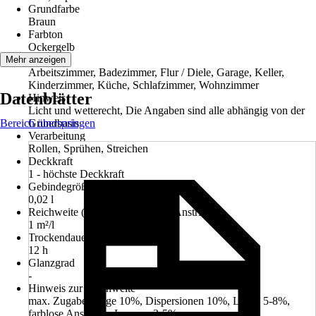
Grundfarbe
Braun
Farbton
Ockergelb
Räume
Mehr anzeigen
Arbeitszimmer, Badezimmer, Flur / Diele, Garage, Keller,
Kinderzimmer, Küche, Schlafzimmer, Wohnzimmer
Datenblätter
Hinweis
Licht und wetterecht, Die Angaben sind alle abhängig von der
Bereich überspringen
Grundbasis
Verarbeitung
Rollen, Sprühen, Streichen
Deckkraft
1 - höchste Deckkraft
Gebindegröße
0,02 l
Reichweite (ca.) bei einmaligem Anstrich
1 m²/l
Trockendauer ca.
12 h
Glanzgrad
-
Hinweis zur Reichweite
max. Zugabemenge 10%, Dispersionen 10%, Lacke 5-8%,
farblose Anstriche, Lasuren 3-5%