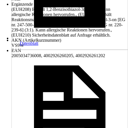
Ergänzende Gefahrenmerkmale (EUH-Sätze)
(EUH208) Enthält 1,2-Benzisothiazol-3(2H)-on. Kann
allergische Reaktionen hervorrufen., (EUH208) Enthält
Reaktionsmasse aus: 5-Chlor-2-methyl-2H-isothiazol-3-on [EG
nr. 247-500-7] und 2-Methyl-2H-isothiazol-3-on [EG nr. 220-
239-6] (3:1). Kann allergische Reaktionen hervorrufen.,
(EUH210) Sicherheitsdatenblatt auf Anfrage erhältlich.
AKN (Artikelkurznummer)
Datenblatt
VS9W
EAN
2005034736008, 4002926260205, 4002926261202