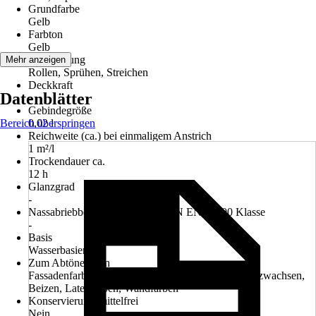
Grundfarbe
Gelb
Farbton
Gelb
Verarbeitung
Mehr anzeigen
Rollen, Sprühen, Streichen
Deckkraft
Datenblätter
-
Gebindegröße
Bereich überspringen
0,02 l
Reichweite (ca.) bei einmaligem Anstrich
1 m²/l
Trockendauer ca.
12 h
Glanzgrad
-
Nassabriebbeständigkeit nach DIN EN 13300 Klasse
-
Basis
Wasserbasierend
Zum Abtönen von
Fassadenfarben, Lacke, Dekorputzen, Lasuren, Holzwachsen,
Beizen, Latexfarben, Wandfarben
Konservierungsmittelfrei
Nein