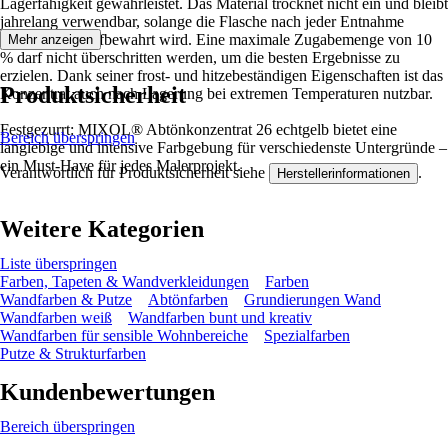
Lagerfähigkeit gewährleistet. Das Material trocknet nicht ein und bleibt
jahrelang verwendbar, solange die Flasche nach jeder Entnahme
verschlossen aufbewahrt wird. Eine maximale Zugabemenge von 10
Mehr anzeigen
% darf nicht überschritten werden, um die besten Ergebnisse zu
erzielen. Dank seiner frost- und hitzebeständigen Eigenschaften ist das
Produktsicherheit
Konzentrat auch nach Lagerung bei extremen Temperaturen nutzbar.
Festgezurrt: MIXOL® Abtönkonzentrat 26 echtgelb bietet eine
Bereich überspringen
langlebige und intensive Farbgebung für verschiedenste Untergründe –
ein Must-Have für jedes Malerprojekt.
Verantwortlich für Produktsicherheit siehe
.
Herstellerinformationen
Weitere Kategorien
Liste überspringen
Farben, Tapeten & Wandverkleidungen
Farben
Wandfarben & Putze
Abtönfarben
Grundierungen Wand
Wandfarben weiß
Wandfarben bunt und kreativ
Wandfarben für sensible Wohnbereiche
Spezialfarben
Putze & Strukturfarben
Kundenbewertungen
Bereich überspringen