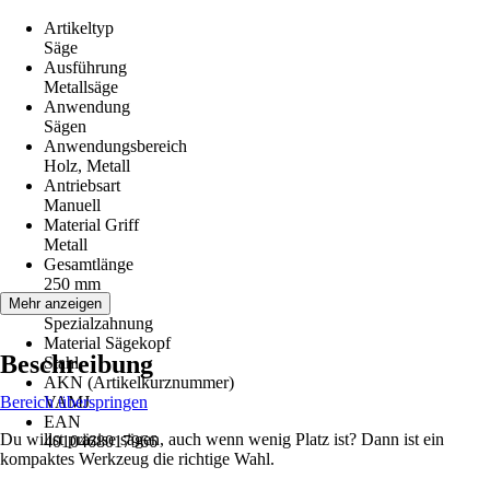
Artikeltyp
Säge
Ausführung
Metallsäge
Anwendung
Sägen
Anwendungsbereich
Holz, Metall
Antriebsart
Manuell
Material Griff
Metall
Gesamtlänge
250 mm
Zahnung
Mehr anzeigen
Spezialzahnung
Material Sägekopf
Beschreibung
Stahl
AKN (Artikelkurznummer)
Bereich überspringen
VAMJ
EAN
Du willst präzise sägen, auch wenn wenig Platz ist? Dann ist ein
4010468017966
kompaktes Werkzeug die richtige Wahl.