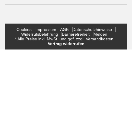
Cookies
Impressum
AGB
Datenschutzhinweise
Widerrufsbelehrung
Barrierefreiheit
Melden
* Alle Preise inkl. MwSt. und ggf. zzgl. Versandkosten
Vertrag widerrufen