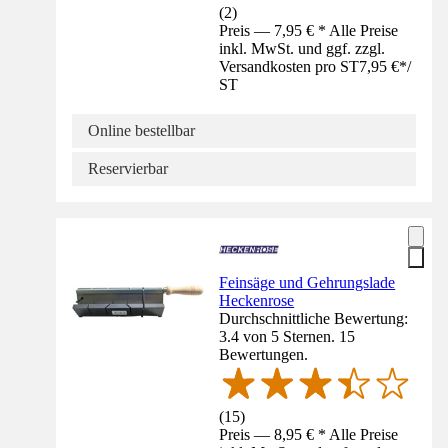
(
2
)
Preis — 7,95 € * Alle Preise
inkl. MwSt. und ggf. zzgl.
Versandkosten pro ST
7,95 €
*
/
ST
Online bestellbar
Reservierbar
Feinsäge und Gehrungslade
Heckenrose
Durchschnittliche Bewertung:
3.4 von 5 Sternen. 15
Bewertungen.
(
15
)
Preis — 8,95 € * Alle Preise