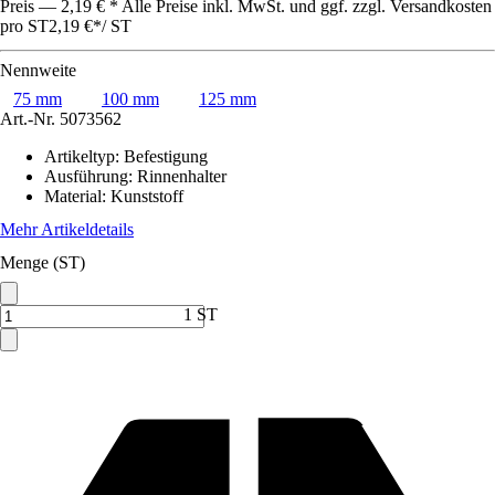
Preis — 2,19 € * Alle Preise inkl. MwSt. und ggf. zzgl. Versandkosten
pro ST
2,19 €
*
/
ST
Nennweite
75 mm
100 mm
125 mm
Art.-Nr.
5073562
Artikeltyp
:
Befestigung
Ausführung
:
Rinnenhalter
Material
:
Kunststoff
Mehr Artikeldetails
Menge (ST)
1 ST