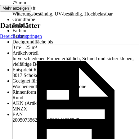
75 mm
Eigenschaft
Mehr anzeigen
Witterungsbeständig, UV-beständig, Hochbelastbar
Grundfarbe
Datenblätter
Braun
Farbton
Bereich überspringen
Braun
Dachgrundfläche bis
0 m² - 25 m²
Artikelvorteil
In verschiedenen Farben erhältlich, Schnell und sicher kleben,
vielfältige Befestigungsmöglichkeiten
Entspricht RAL-Farbton
8017 Schokoladenbraun
Geeignet für
Wochenendhäuser, Garagen, Balkone
Rinnenform
Rund
AKN (Artikelkurznummer)
MNZX
EAN
2005073562002, 4002644805245