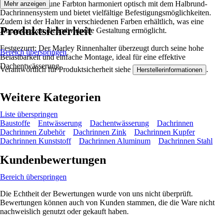
schokoladenbraune Farbton harmoniert optisch mit dem Halbrund-
Mehr anzeigen
Dachrinnensystem und bietet vielfältige Befestigungsmöglichkeiten.
Zudem ist der Halter in verschiedenen Farben erhältlich, was eine
Produktsicherheit
Anpassung an die individuelle Gestaltung ermöglicht.
Festgezurrt: Der Marley Rinnenhalter überzeugt durch seine hohe
Bereich überspringen
Belastbarkeit und einfache Montage, ideal für eine effektive
Dachentwässerung.
Verantwortlich für Produktsicherheit siehe
.
Herstellerinformationen
Weitere Kategorien
Liste überspringen
Baustoffe
Entwässerung
Dachentwässerung
Dachrinnen
Dachrinnen Zubehör
Dachrinnen Zink
Dachrinnen Kupfer
Dachrinnen Kunststoff
Dachrinnen Aluminum
Dachrinnen Stahl
Kundenbewertungen
Bereich überspringen
Die Echtheit der Bewertungen wurde von uns nicht überprüft.
Bewertungen können auch von Kunden stammen, die die Ware nicht
nachweislich genutzt oder gekauft haben.