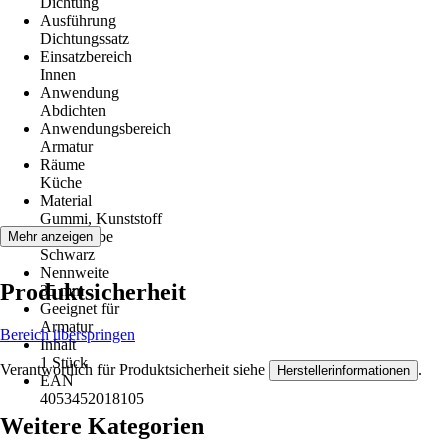
Dichtung
Ausführung
Dichtungssatz
Einsatzbereich
Innen
Anwendung
Abdichten
Anwendungsbereich
Armatur
Räume
Küche
Material
Gummi, Kunststoff
Grundfarbe
Mehr anzeigen
Schwarz
Nennweite
Produktsicherheit
35 mm
Geeignet für
Armatur
Bereich überspringen
Inhalt
1 Stück
Verantwortlich für Produktsicherheit siehe
.
Herstellerinformationen
EAN
4053452018105
Weitere Kategorien