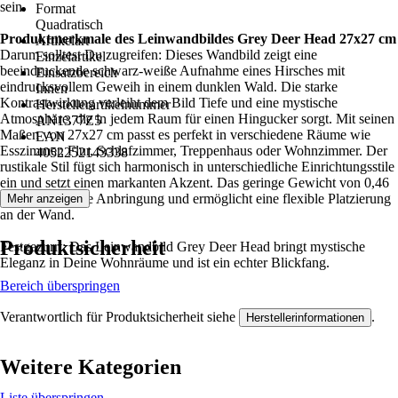
sein.
Format
Quadratisch
Produktmerkmale des Leinwandbildes Grey Deer Head 27x27 cm
Artikelart
Darum solltest Du zugreifen: Dieses Wandbild zeigt eine
Einzelartikel
beeindruckende schwarz-weiße Aufnahme eines Hirsches mit
Einsatzbereich
eindrucksvollem Geweih in einem dunklen Wald. Die starke
Innen
Kontrastwirkung verleiht dem Bild Tiefe und eine mystische
Herstellerartikelnummer
Atmosphäre, die in jedem Raum für einen Hingucker sorgt. Mit seinen
AN1377Z5
Maßen von 27x27 cm passt es perfekt in verschiedene Räume wie
EAN
Esszimmer, Flur, Schlafzimmer, Treppenhaus oder Wohnzimmer. Der
4052252143338
rustikale Stil fügt sich harmonisch in unterschiedliche Einrichtungsstile
ein und setzt einen markanten Akzent. Das geringe Gewicht von 0,46
kg erleichtert die Anbringung und ermöglicht eine flexible Platzierung
Mehr anzeigen
an der Wand.
Produktsicherheit
Festgezurrt: Das Leinwandbild Grey Deer Head bringt mystische
Eleganz in Deine Wohnräume und ist ein echter Blickfang.
Bereich überspringen
Verantwortlich für Produktsicherheit siehe
.
Herstellerinformationen
Weitere Kategorien
Liste überspringen