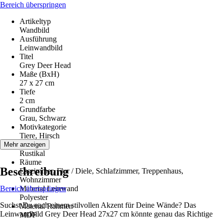
Bereich überspringen
Artikeltyp
Wandbild
Ausführung
Leinwandbild
Titel
Grey Deer Head
Maße (BxH)
27 x 27 cm
Tiefe
2 cm
Grundfarbe
Grau, Schwarz
Motivkategorie
Tiere, Hirsch
Stilwelt
Mehr anzeigen
Rustikal
Räume
Beschreibung
Esszimmer, Flur / Diele, Schlafzimmer, Treppenhaus,
Wohnzimmer
Bereich überspringen
Material Leinwand
Polyester
Suchst Du nach einem stilvollen Akzent für Deine Wände? Das
Material Rahmen
Leinwandbild Grey Deer Head 27x27 cm könnte genau das Richtige
MDF