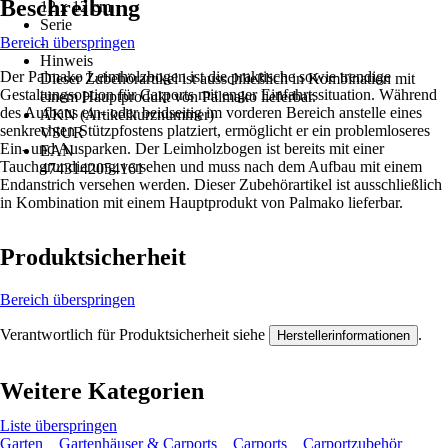
Beschreibung
12 x 12 cm
Serie
Bereich überspringen
-
Hinweis
Der Palmako Leimholzbogen ist die praktische sowie trendige
Dieser Zubehörartikel ist ausschließlich in Kombination mit
Gestaltungsoption für Carports mit enger Einfahrtssituation. Während
einem Hauptprodukt von Palmako lieferbar.
des Aufbaus ein- oder beidseitig im vorderen Bereich anstelle eines
AKN (Artikelkurznummer)
senkrechten Stützpfostens platziert, ermöglicht er ein problemloseres
VSUR
Ein- und Ausparken. Der Leimholzbogen ist bereits mit einer
EAN
Tauchgrundierung versehen und muss nach dem Aufbau mit einem
4743142054161
Endanstrich versehen werden. Dieser Zubehörartikel ist ausschließlich
in Kombination mit einem Hauptprodukt von Palmako lieferbar.
Produktsicherheit
Bereich überspringen
Verantwortlich für Produktsicherheit siehe
.
Herstellerinformationen
Weitere Kategorien
Liste überspringen
Garten
Gartenhäuser & Carports
Carports
Carportzubehör