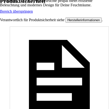
Produktsicherheit
Festgezurrt: Die LED Aufsatzleuchte pelipal bietet effiziente
Beleuchtung und modernes Design für Deine Feuchträume.
Bereich überspringen
Verantwortlich für Produktsicherheit siehe
.
Herstellerinformationen