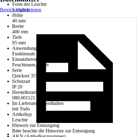
Form der Leuchte
Bereich überspringen
Länglich
Höhe
40 mm
Breite
400 mm
Tiefe
95 mm
Anwendung
Funktionale Beleuchtung
Einsatzbereich
Feuchtraum, Innen
Serie
Quickset 357
Schutzart
IP 20
Herstellerartikelnummer
980.001121
Im Lieferumfang enthalten
mit Trafo
Artikeltyp
Leuchte
Hinweis zur Entsorgung
Bitte beachte die Hinweise zur Entsorgung
AKN (Artikelkurznummer)