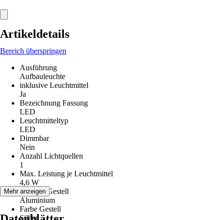
Artikeldetails
Bereich überspringen
Ausführung
Aufbauleuchte
inklusive Leuchtmittel
Ja
Bezeichnung Fassung
LED
Leuchtmitteltyp
LED
Dimmbar
Nein
Anzahl Lichtquellen
1
Max. Leistung je Leuchtmittel
4,6 W
Material Gestell
Mehr anzeigen
Aluminium
Farbe Gestell
Datenblätter
Silber