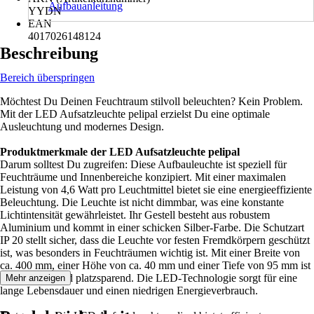
Aufbauanleitung
YYDN
EAN
4017026148124
Beschreibung
Bereich überspringen
Möchtest Du Deinen Feuchtraum stilvoll beleuchten? Kein Problem.
Mit der LED Aufsatzleuchte pelipal erzielst Du eine optimale
Ausleuchtung und modernes Design.
Produktmerkmale der LED Aufsatzleuchte pelipal
Darum solltest Du zugreifen: Diese Aufbauleuchte ist speziell für
Feuchträume und Innenbereiche konzipiert. Mit einer maximalen
Leistung von 4,6 Watt pro Leuchtmittel bietet sie eine energieeffiziente
Beleuchtung. Die Leuchte ist nicht dimmbar, was eine konstante
Lichtintensität gewährleistet. Ihr Gestell besteht aus robustem
Aluminium und kommt in einer schicken Silber-Farbe. Die Schutzart
IP 20 stellt sicher, dass die Leuchte vor festen Fremdkörpern geschützt
ist, was besonders in Feuchträumen wichtig ist. Mit einer Breite von
ca. 400 mm, einer Höhe von ca. 40 mm und einer Tiefe von 95 mm ist
sie kompakt und platzsparend. Die LED-Technologie sorgt für eine
Mehr anzeigen
lange Lebensdauer und einen niedrigen Energieverbrauch.