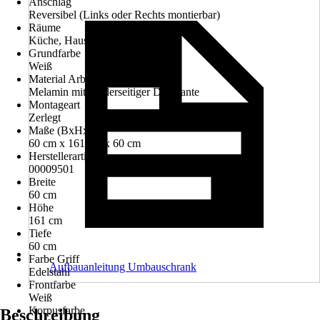
Anschlag
Reversibel (Links oder Rechts montierbar)
Räume
Küche, Hauswirtschaftsraum
Grundfarbe
Weiß
Material Arbeitsplatte
Melamin mit vorderseitiger Dickkante
Montageart
Zerlegt
Maße (BxHxT)
60 cm x 161 cm x 60 cm
Herstellerartikelnummer
00009501
Breite
60 cm
Höhe
161 cm
Tiefe
60 cm
Farbe Griff
Aufbauanleitung Umbauschrank
Edelstahl
Frontfarbe
Weiß
Korpusfarbe
Beschreibung