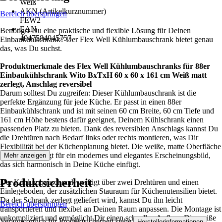
Weiß
AKN (Artikelkurznummer)
Bereich überspringen
FEW2
EAN
Benötigst Du eine praktische und flexible Lösung für Deinen
4047584045757
Einbaukühlschrank? Der Flex Well Kühlumbauschrank bietet genau
das, was Du suchst.
Produktmerkmale des Flex Well Kühlumbauschranks für 88er
Einbaukühlschrank Wito BxTxH 60 x 60 x 161 cm Weiß matt
zerlegt, Anschlag reversibel
Darum solltest Du zugreifen: Dieser Kühlumbauschrank ist die
perfekte Ergänzung für jede Küche. Er passt in einen 88er
Einbaukühlschrank und ist mit seinen 60 cm Breite, 60 cm Tiefe und
161 cm Höhe bestens dafür geeignet, Deinem Kühlschrank einen
passenden Platz zu bieten. Dank des reversiblen Anschlags kannst Du
die Drehtüren nach Bedarf links oder rechts montieren, was Dir
Flexibilität bei der Küchenplanung bietet. Die weiße, matte Oberfläche
der Fronten sorgt für ein modernes und elegantes Erscheinungsbild,
Mehr anzeigen
das sich harmonisch in Deine Küche einfügt.
Produktsicherheit
Der Kühlumbauschrank verfügt über zwei Drehtüren und einen
Einlegeboden, der zusätzlichen Stauraum für Küchenutensilien bietet.
Da der Schrank zerlegt geliefert wird, kannst Du ihn leicht
Bereich überspringen
transportieren und flexibel an Deinen Raum anpassen. Die Montage ist
unkompliziert und ermöglicht Dir einen schnellen Aufbau. Die weiße
Verantwortlich für Produktsicherheit siehe
.
Herstellerinformationen