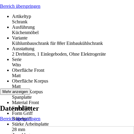
Bereich überspringen
Artikeltyp
Schrank
Ausführung
Küchenmöbel
Variante
Kühlumbauschrank für 88er Einbaukühlschrank
Ausstattung
2 Drehtüren, 1 Einlegeboden, Ohne Elektrogeräte
Serie
Wito
Oberfläche Front
Matt
Oberfläche Korpus
Matt
Material Korpus
Mehr anzeigen
Spanplatte
Material Front
Datenblätter
Spanplatte
Form Griff
Bereich überspringen
Bügelgriff
Stärke Arbeitsplatte
28 mm