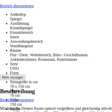
Bereich überspringen
Artikeltyp
Spiegel
Ausführung
Kristallspiegel
Einsatzbereich
Innen
Anwendungsbereich
Wandhängend
Räume
Flur / Diele, Wohnbereich, Büro / Geschäftsraum,
Ankleidezimmer, Restaurant, Hotelzimmer
Serie
UNO
Form
Eckig
Mehr anzeigen
Nenngröße in cm
70 x 150 cm
Beschreibung
Breite
70 cm
Bereich überspringen
Höhe
150 cm
Möchtest Du Deinen Raum optisch vergrößern und gleichzeitig stilvoll
Stärke