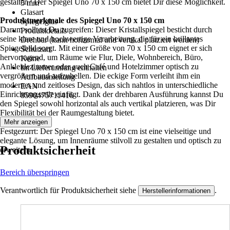
gestalten? Der Spiegel Uno 70 x 150 cm bietet Dir diese Möglichkeit.
5 mm
Glasart
Produktmerkmale des Spiegel Uno 70 x 150 cm
Spiegelglas
Darum solltest Du zugreifen: Dieser Kristallspiegel besticht durch
Produktdetails
seine klare und hochwertige Verarbeitung, die für ein brillantes
Drehbar (kann horizontal und vertikal platziert werden)
Spiegelbild sorgt. Mit einer Größe von 70 x 150 cm eignet er sich
Schutzart
hervorragend, um Räume wie Flur, Diele, Wohnbereich, Büro,
Keine
Ankleidezimmer oder auch Café und Hotelzimmer optisch zu
Im Lieferumfang enthalten
vergrößern und aufzuhellen. Die eckige Form verleiht ihm ein
Aufbauanleitung
modernes und zeitloses Design, das sich nahtlos in unterschiedliche
EAN
Einrichtungsstile einfügt. Dank der drehbaren Ausführung kannst Du
8590475711416
den Spiegel sowohl horizontal als auch vertikal platzieren, was Dir
Flexibilität bei der Raumgestaltung bietet.
Mehr anzeigen
Festgezurrt: Der Spiegel Uno 70 x 150 cm ist eine vielseitige und
elegante Lösung, um Innenräume stilvoll zu gestalten und optisch zu
Produktsicherheit
erweitern.
Bereich überspringen
Verantwortlich für Produktsicherheit siehe
.
Herstellerinformationen