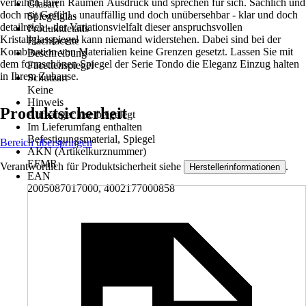
verleihen Ihren Räumen Ausdruck und sprechen für sich. Sachlich und
Glasart
doch mit Gefühl - unauffällig und doch unübersehbar - klar und doch
Spiegelglas
detailreich - der Variationsvielfalt dieser anspruchsvollen
Produktdetails
Kristallglasspiegel kann niemand widerstehen. Dabei sind bei der
Flachfacette
Kombination von Materialien keine Grenzen gesetzt. Lassen Sie mit
Beschreibung
dem formschönen Spiegel der Serie Tondo die Eleganz Einzug halten
Facettenspiegel
in Ihrem Zuhause.
Schutzart
Keine
Hinweis
Produktsicherheit
Aufhänger lose beigelegt
Im Lieferumfang enthalten
Befestigungsmaterial, Spiegel
Bereich überspringen
AKN (Artikelkurznummer)
EFMR
Verantwortlich für Produktsicherheit siehe
.
Herstellerinformationen
EAN
2005087017000, 4002177000858