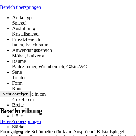
Bereich überspringen
Artikeltyp
Spiegel
Ausführung
Kristallspiegel
Einsatzbereich
Innen, Feuchtraum
Anwendungsbereich
Möbel, Universal
Räume
Badezimmer, Wohnbereich, Gäste-WC
Serie
Tondo
Form
Rund
Nenngröße in cm
Mehr anzeigen
45 x 45 cm
Breite
Beschreibung
45 cm
Höhe
Bereich überspringen
45 cm
Stärke
Formvollendete Schönheiten für klare Ansprüche! Kristallspiegel
3 mm