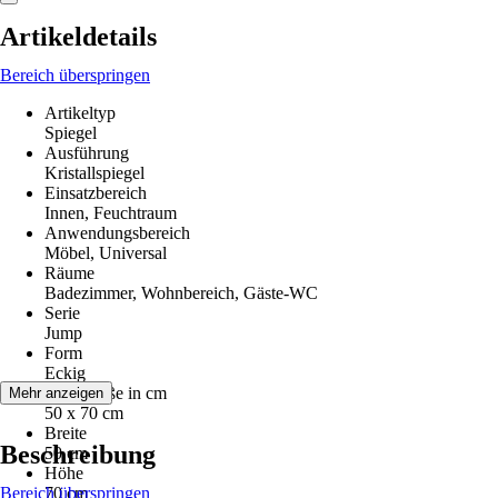
Artikeldetails
Bereich überspringen
Artikeltyp
Spiegel
Ausführung
Kristallspiegel
Einsatzbereich
Innen, Feuchtraum
Anwendungsbereich
Möbel, Universal
Räume
Badezimmer, Wohnbereich, Gäste-WC
Serie
Jump
Form
Eckig
Nenngröße in cm
Mehr anzeigen
50 x 70 cm
Breite
Beschreibung
50 cm
Höhe
Bereich überspringen
70 cm