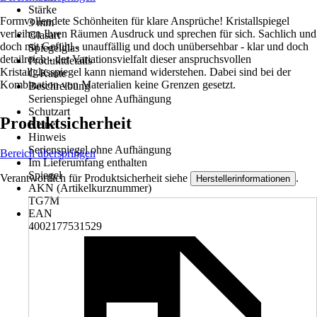
Stärke
Formvollendete Schönheiten für klare Ansprüche! Kristallspiegel
3 mm
verleihen Ihren Räumen Ausdruck und sprechen für sich. Sachlich und
Glasart
doch mit Gefühl - unauffällig und doch unübersehbar - klar und doch
Spiegelglas
detailreich - der Variationsvielfalt dieser anspruchsvollen
Produktdetails
Kristallglasspiegel kann niemand widerstehen. Dabei sind bei der
C-Kante
Kombination von Materialien keine Grenzen gesetzt.
Beschreibung
Serienspiegel ohne Aufhängung
Schutzart
Produktsicherheit
Keine
Hinweis
Serienspiegel ohne Aufhängung
Bereich überspringen
Im Lieferumfang enthalten
Spiegel
Verantwortlich für Produktsicherheit siehe
.
Herstellerinformationen
AKN (Artikelkurznummer)
TG7M
EAN
4002177531529