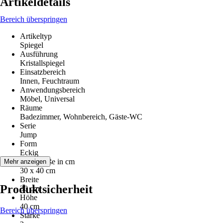
Artikeldetails
Bereich überspringen
Artikeltyp
Spiegel
Ausführung
Kristallspiegel
Einsatzbereich
Innen, Feuchtraum
Anwendungsbereich
Möbel, Universal
Räume
Badezimmer, Wohnbereich, Gäste-WC
Serie
Jump
Form
Eckig
Nenngröße in cm
Mehr anzeigen
30 x 40 cm
Breite
Produktsicherheit
30 cm
Höhe
40 cm
Bereich überspringen
Stärke