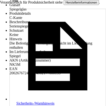
3 mm
Verantwortlich für Produktsicherheit siehe
.
Herstellerinformationen
Glasart
Spiegelglas
Produktdetails
C-Kante
Beschreibung
Serienspiegel ohne Aufhängung
Schutzart
Keine
Hinweis
Die Befestigung/Aufhängung ist nicht im Lieferumfang
enthalten
Im Lieferumfang enthalten
Spiegel
AKN (Artikelkurznummer)
NK5M
EAN
2002676724004, 4002177000155
Sicherheits-/Warnhinweis