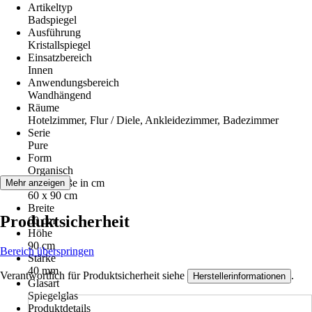
Artikeltyp
Badspiegel
Ausführung
Kristallspiegel
Einsatzbereich
Innen
Anwendungsbereich
Wandhängend
Räume
Hotelzimmer, Flur / Diele, Ankleidezimmer, Badezimmer
Serie
Pure
Form
Organisch
Nenngröße in cm
Mehr anzeigen
60 x 90 cm
Breite
Produktsicherheit
60 cm
Höhe
90 cm
Bereich überspringen
Stärke
40 mm
Verantwortlich für Produktsicherheit siehe
.
Herstellerinformationen
Glasart
Spiegelglas
Produktdetails