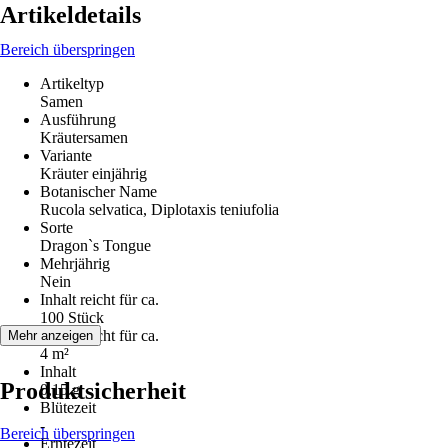
Artikeldetails
Bereich überspringen
Artikeltyp
Samen
Ausführung
Kräutersamen
Variante
Kräuter einjährig
Botanischer Name
Rucola selvatica, Diplotaxis teniufolia
Sorte
Dragon`s Tongue
Mehrjährig
Nein
Inhalt reicht für ca.
100 Stück
Inhalt reicht für ca.
Mehr anzeigen
4 m²
Inhalt
Produktsicherheit
0,15 g
Blütezeit
-
Bereich überspringen
Erntezeit