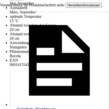
Mai, November
Verantwortlich für Produktsicherheit siehe
.
Herstellerinformationen
Aussaatzeit
März, September
optimale Temperatur
15 °C
Abstand zwischen den Samen
20 cm
Abstand zwischen der Reihe
20 cm
Anwendungsbereich
Nutzgarten
Pflanzenname
Rucola
EAN
9001415542476
Sicherheits-/Warnhinweis