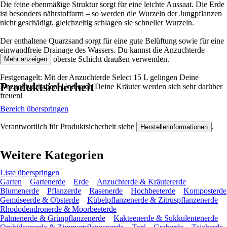
Die feine ebenmäßige Struktur sorgt für eine leichte Aussaat. Die Erde
ist besonders nährstoffarm – so werden die Wurzeln der Jungpflanzen
nicht geschädigt, gleichzeitig schlagen sie schneller Wurzeln.
Der enthaltene Quarzsand sorgt für eine gute Belüftung sowie für eine
einwandfreie Drainage des Wassers. Du kannst die Anzuchterde
drinnen oder als oberste Schicht draußen verwenden.
Mehr anzeigen
Festgenagelt: Mit der Anzuchterde Select 15 L gelingen Deine
Produktsicherheit
Anzuchtvorhaben. Und auch Deine Kräuter werden sich sehr darüber
freuen!
Bereich überspringen
Verantwortlich für Produktsicherheit siehe
.
Herstellerinformationen
Weitere Kategorien
Liste überspringen
Garten
Gartenerde
Erde
Anzuchterde & Kräutererde
Blumenerde
Pflanzerde
Rasenerde
Hochbeeterde
Komposterde
Gemüseerde & Obsterde
Kübelpflanzenerde & Zitruspflanzenerde
Rhododendronerde & Moorbeeterde
Palmenerde & Grünpflanzenerde
Kakteenerde & Sukkulentenerde