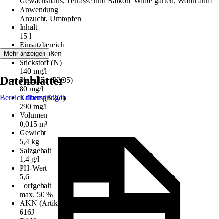
Gewächshaus, Terrasse und Balkon, Wintergarten, Wohnraum
Anwendung
Anzucht, Umtopfen
Inhalt
15 l
Einsatzbereich
Innen, Außen
Mehr anzeigen
Stickstoff (N)
140 mg/l
Datenblätter
Phosphat (P2O5)
80 mg/l
Bereich überspringen
Kalium (K2O)
290 mg/l
Volumen
0,015 m³
Gewicht
5,4 kg
Salzgehalt
1,4 g/l
PH-Wert
5,6
Torfgehalt
max. 50 %
AKN (Artikelkurznummer)
616J