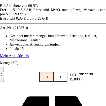
Bei Abnahme von 60 ST:
Preis — 5,19 € * Alle Preise inkl. MwSt. und ggf. zzgl. Versandkosten
pro ST
5,19 €
*
/
ST
Entspricht 0,35 € pro l
(
0,35 €
/
l
)
Art.-Nr.
12178510
Geeignet für
:
Keimlinge, Jungpflanzen, Setzlinge, Kräuter,
Mediterrane Kräuter
Anwendung
:
Anzucht, Umtopfen
Inhalt
:
15 l
Mehr Artikeldetails
Menge (ST)
entspricht
1 ST
ST
l
15,000 l