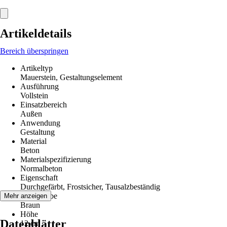
Artikeldetails
Bereich überspringen
Artikeltyp
Mauerstein, Gestaltungselement
Ausführung
Vollstein
Einsatzbereich
Außen
Anwendung
Gestaltung
Material
Beton
Materialspezifizierung
Normalbeton
Eigenschaft
Durchgefärbt, Frostsicher, Tausalzbeständig
Grundfarbe
Mehr anzeigen
Braun
Höhe
Datenblätter
12 cm