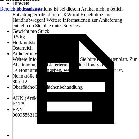
Hinweis
Bereich überspringen
Eine Kranzustellung ist bei diesem Artikel nicht möglich.
Entladung erfolgt durch LKW mit Hebebühne und
Handhubwagen! Weitere Informationen zur Anlieferung
entnehmen Sie bitte unter Services.
Gewicht pro Stück
9,5 kg
Herkunftsland
Österreich
Anlieferhinweis
Weitere Informationen entnehmen Sie bitte dem Datenblatt. Zur
Abstimmung des Liefertermines bitte Handy- oder
Telefonnummer angeben, welche tagsüber erreichbar ist.
Nenngröße in cm
30 x 12
Oberfläche/Oberflächenbehandlung
-
AKN (Artikelkurznummer)
ECF8
EAN
9009556310831