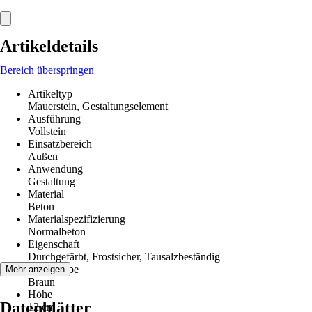
Artikeldetails
Bereich überspringen
Artikeltyp
Mauerstein, Gestaltungselement
Ausführung
Vollstein
Einsatzbereich
Außen
Anwendung
Gestaltung
Material
Beton
Materialspezifizierung
Normalbeton
Eigenschaft
Durchgefärbt, Frostsicher, Tausalzbeständig
Grundfarbe
Mehr anzeigen
Braun
Höhe
Datenblätter
12 cm