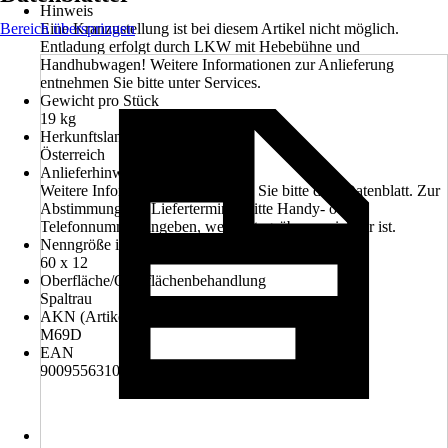
Hinweis
Bereich überspringen
Eine Kranzustellung ist bei diesem Artikel nicht möglich.
Entladung erfolgt durch LKW mit Hebebühne und
Handhubwagen! Weitere Informationen zur Anlieferung
entnehmen Sie bitte unter Services.
Gewicht pro Stück
19 kg
Herkunftsland
Österreich
Anlieferhinweis
Weitere Informationen entnehmen Sie bitte dem Datenblatt. Zur
Abstimmung des Liefertermines bitte Handy- oder
Telefonnummer angeben, welche tagsüber erreichbar ist.
Nenngröße in cm
60 x 12
Oberfläche/Oberflächenbehandlung
Spaltrau
AKN (Artikelkurznummer)
M69D
EAN
9009556310817