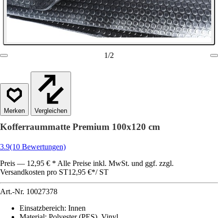
1
/
2
Vergleichen
Kofferraummatte Premium 100x120 cm
3.9
(10 Bewertungen)
Preis — 12,95 € * Alle Preise inkl. MwSt. und ggf. zzgl.
Versandkosten pro ST
12,95 €
*
/
ST
Art.-Nr.
10027378
Einsatzbereich
:
Innen
Material
:
Polyester (PES), Vinyl