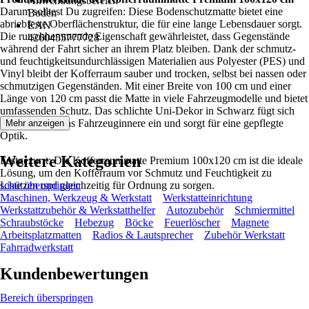
Anwendungsbereich
Darum solltest Du zugreifen: Diese Bodenschutzmatte bietet eine
Boden
abriebfeste Oberflächenstruktur, die für eine lange Lebensdauer sorgt.
EAN
Die rutschhemmende Eigenschaft gewährleistet, dass Gegenstände
4260455777728
während der Fahrt sicher an ihrem Platz bleiben. Dank der schmutz-
und feuchtigkeitsundurchlässigen Materialien aus Polyester (PES) und
Vinyl bleibt der Kofferraum sauber und trocken, selbst bei nassen oder
schmutzigen Gegenständen. Mit einer Breite von 100 cm und einer
Länge von 120 cm passt die Matte in viele Fahrzeugmodelle und bietet
umfassenden Schutz. Das schlichte Uni-Dekor in Schwarz fügt sich
unauffällig in das Fahrzeuginnere ein und sorgt für eine gepflegte
Mehr anzeigen
Optik.
Weitere Kategorien
Festgezurrt: Die Kofferraummatte Premium 100x120 cm ist die ideale
Lösung, um den Kofferraum vor Schmutz und Feuchtigkeit zu
schützen und gleichzeitig für Ordnung zu sorgen.
Liste überspringen
Maschinen, Werkzeug & Werkstatt
Werkstatteinrichtung
Werkstattzubehör & Werkstatthelfer
Autozubehör
Schmiermittel
Schraubstöcke
Hebezug
Böcke
Feuerlöscher
Magnete
Arbeitsplatzmatten
Radios & Lautsprecher
Zubehör Werkstatt
Fahrradwerkstatt
Kundenbewertungen
Bereich überspringen