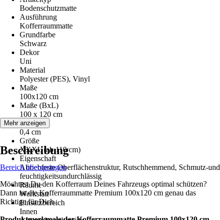
Bodenschutzmatte
Ausführung
Kofferraummatte
Grundfarbe
Schwarz
Dekor
Uni
Material
Polyester (PES), Vinyl
Maße
100x120 cm
Maße (BxL)
100 x 120 cm
Höhe
Mehr anzeigen
0,4 cm
Größe
Beschreibung
XXXL (ab 110 cm)
Eigenschaft
Bereich überspringen
Abriebfeste Oberflächenstruktur, Rutschhemmend, Schmutz-und
feuchtigkeitsundurchlässig
Möchtest Du den Kofferraum Deines Fahrzeugs optimal schützen?
Räume
Dann ist die Kofferraummatte Premium 100x120 cm genau das
Werkstatt
Richtige für Dich.
Einsatzbereich
Innen
Produktmerkmale der Kofferraummatte Premium 100x120 cm