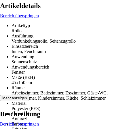
Artikeldetails
Bereich überspringen
Artikeltyp
Rollo
Ausführung
Verdunkelungsrollo, Seitenzugrollo
Einsatzbereich
Innen, Feuchtraum
Anwendung
Sonnenschutz
Anwendungsbereich
Fenster
Maße (BxH)
45x150 cm
Räume
Arbeitszimmer, Badezimmer, Esszimmer, Gäste-WC,
Wohnzimmer, Kinderzimmer, Küche, Schlafzimmer
Mehr anzeigen
Material
Polyester (PES)
Beschreibung
Grundfarbe
Anthrazit
Bereich überspringen
Farbton