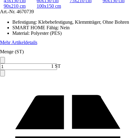
45x150 cm
60x150 cm
75x210 cm
90x150 cm
90x210 cm
100x150 cm
Art.-Nr.
4670739
Befestigung
:
Klebebefestigung, Klemmträger, Ohne Bohren
SMART HOME Fähig
:
Nein
Material
:
Polyester (PES)
Mehr Artikeldetails
Menge (ST)
1 ST