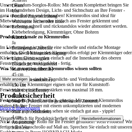
Schiefer
Unsere Rundum-Sorglos-Rollos: Mit diesem Komplettset bringen Sie
Dekor
im Handumdrehen Design, Licht- und Sichtschutz an Ihre Fenster -
Uni
ganz ohne Bohren und Schrauben! Klemmrollos sind ideal für
Position Zugvorrichtung
Mietwohnungen: Sie werden einfach ans Fenster geklemmt und
Wahlweise rechts oder links
können ebenso schnell und rückstandslos wieder abmontiert werden.
Befestigung
Klebebefestigung, Klemmträger, Ohne Bohren
Produktmerkmale zu Klemmrollos
Kürzbar
Ja
Im Lieferumfang ist alles für eine schnelle und einfache Montage
Beiliegendes Zubehör
enthalten. Die Montage des Klemmrollos erfolgt per Klemmträger oder
Klebe- & Klemmbefestigung
Klebeträger. Diese werden einfach auf die Innenkante des oberen
Lichtdurchlässigkeit
Fensterflügels gesteckt/geklebt - fertig.
Blickdicht, Verdunkelnd
Was Sie ansonsten über Klemmrollos wissen sollten
Maß A (Gesamtbreite)
45 cm
Die Klemmrollos sind als Tageslicht- und Verdunkelungsrollo
Mehr anzeigen
Maß B (Gesamthöhe)
erhältlich. Die Klemmträger eignen sich nur für Kunststoff-
150 cm
Fensterrahmen mit Fensterstärken von maximal 18 mm.
Maß C (Stoffbreite)
Produktsicherheit
42 cm
Festgenagelt:
Schnell, einfach, günstig: Mit unseren Klemmrollos
Maß D (Pakethöhe im geschlossenen Zustand)
statten Sie Ihre Fenster mit einem unkomplizierten und modernen
4,5 cm
Bereich überspringen
Sichtschutz aus. Noch dazu sehen sie einfach gut aus - yippie!
Maß E (Produkttiefe)
4 cm
Verantwortlich für Produktsicherheit siehe
.
Herstellerinformationen
Nicht das passende Rollo für Ihr Fenster gefunden? Kein Problem! Wir
Ausstattung
fertigen Ihr Wunschrollo auf Maß an. Sprechen Sie einfach mit unseren
Mit Kette