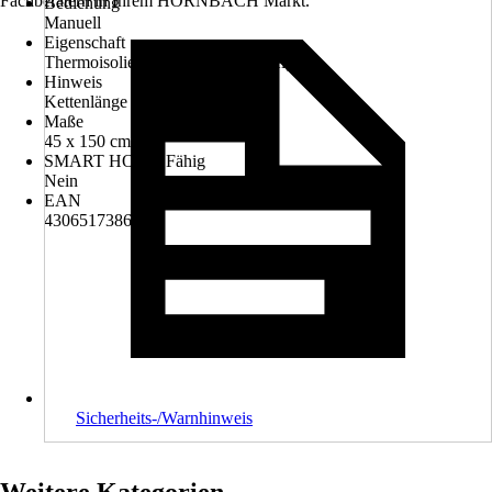
Fachberatern in Ihrem HORNBACH Markt.
Bedienung
Manuell
Eigenschaft
Thermoisolierend, Feuchtraumgeeignet
Hinweis
Kettenlänge 1 m
Maße
45 x 150 cm
SMART HOME Fähig
Nein
EAN
4306517386665
Sicherheits-/Warnhinweis
Weitere Kategorien