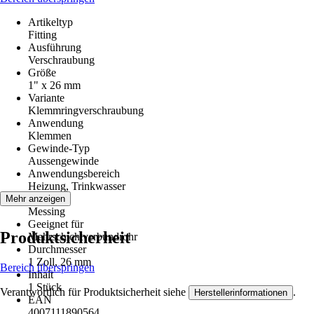
Artikeltyp
Fitting
Ausführung
Verschraubung
Größe
1" x 26 mm
Variante
Klemmringverschraubung
Anwendung
Klemmen
Gewinde-Typ
Aussengewinde
Anwendungsbereich
Heizung, Trinkwasser
Material
Mehr anzeigen
Messing
Geeignet für
Produktsicherheit
Mehrschichtverbundrohr
Durchmesser
1 Zoll, 26 mm
Bereich überspringen
Inhalt
1 Stück
Verantwortlich für Produktsicherheit siehe
.
Herstellerinformationen
EAN
4007111890564