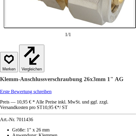
1
/
1
Vergleichen
Klemm-Anschlussverschraubung 26x3mm 1" AG
Erste Bewertung schreiben
Preis — 10,95 € * Alle Preise inkl. MwSt. und ggf. zzgl.
Versandkosten pro ST
10,95 €
*
/
ST
Art.-Nr.
7011436
Größe
:
1" x 26 mm
Anwendung
:
Klemmen