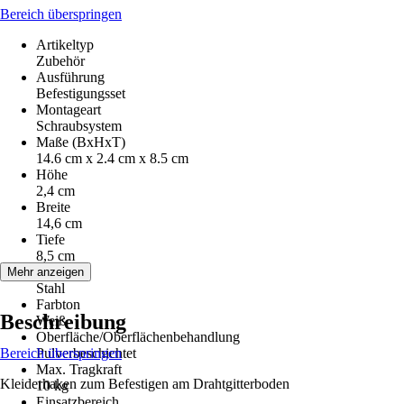
Bereich überspringen
Artikeltyp
Zubehör
Ausführung
Befestigungsset
Montageart
Schraubsystem
Maße (BxHxT)
14.6 cm x 2.4 cm x 8.5 cm
Höhe
2,4 cm
Breite
14,6 cm
Tiefe
8,5 cm
Material
Mehr anzeigen
Stahl
Farbton
Beschreibung
Weiß
Oberfläche/Oberflächenbehandlung
Bereich überspringen
Pulverbeschichtet
Max. Tragkraft
Kleiderhaken zum Befestigen am Drahtgitterboden
10 kg
Einsatzbereich