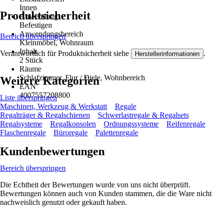
Innen
Produktsicherheit
Anwendung
Befestigen
Anwendungsbereich
Bereich überspringen
Kleinmöbel, Wohnraum
Inhalt
Verantwortlich für Produktsicherheit siehe
.
Herstellerinformationen
2 Stück
Räume
Schlafzimmer, Flur / Diele, Wohnbereich
Weitere Kategorien
EAN
4007557208800
Liste überspringen
Maschinen, Werkzeug & Werkstatt
Regale
Regalträger & Regalschienen
Schwerlastregale & Regalsets
Regalsysteme
Regalkonsolen
Ordnungssysteme
Reifenregale
Flaschenregale
Büroregale
Palettenregale
Kundenbewertungen
Bereich überspringen
Die Echtheit der Bewertungen wurde von uns nicht überprüft.
Bewertungen können auch von Kunden stammen, die die Ware nicht
nachweislich genutzt oder gekauft haben.