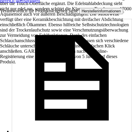
Bereich überspringen
über die Touch-Oberfläche ergänzt. Die Edelstahlabdeckung sieht
nicht nur edel aus, sondern schützt die Klarwasser-Tauchpumpe 17000
Verantwortlich für Produktsicherheit siehe
.
Herstellerinformationen
Aquasensor auch vor äußeren Beschädigungen. Die Motorwelle
verfügt über eine Keramikbeschichtung mit dreifacher Abdichtung
einschließlich Ölkammer. Ebenso hilfreiche Selbstschutztechnologien
sind der Trockenlaufschutz sowie eine Verschmutzungsüberwachung
zur Vermeidung von Fehlfunktionen. Dank des einfachen
Schlauchanschlusssystems von GARDENA lassen sich verschiedene
Schläuche unterschiedlicher Größe mit einem einfachen Klick
anschließen. GARDENA vergibt zudem nach der Online-
Registrierung eine verlängerte Garantie von 5 Jahren auf dieses
Produkt.