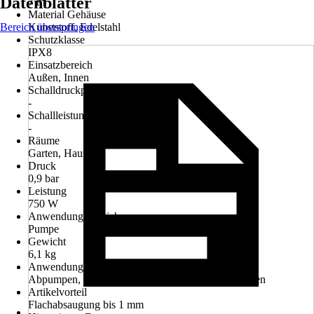
Datenblätter
7 m
Material Gehäuse
Bereich überspringen
Kunststoff, Edelstahl
Schutzklasse
IPX8
Einsatzbereich
Außen, Innen
Schalldruckpegel (LpA)
-
Schallleistungspegel (LWA)
-
Räume
Garten, Haus
Druck
0,9 bar
Leistung
750 W
Anwendungsbereich
Pumpe
Gewicht
6,1 kg
Anwendung
Abpumpen, Entwässern, Hausentwässerung, Pumpen
Artikelvorteil
Flachabsaugung bis 1 mm