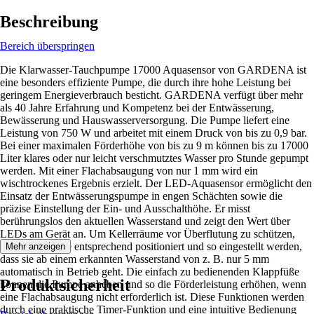
Beschreibung
Bereich überspringen
Die Klarwasser-Tauchpumpe 17000 Aquasensor von GARDENA ist
eine besonders effiziente Pumpe, die durch ihre hohe Leistung bei
geringem Energieverbrauch besticht. GARDENA verfügt über mehr
als 40 Jahre Erfahrung und Kompetenz bei der Entwässerung,
Bewässerung und Hauswasserversorgung. Die Pumpe liefert eine
Leistung von 750 W und arbeitet mit einem Druck von bis zu 0,9 bar.
Bei einer maximalen Förderhöhe von bis zu 9 m können bis zu 17000
Liter klares oder nur leicht verschmutztes Wasser pro Stunde gepumpt
werden. Mit einer Flachabsaugung von nur 1 mm wird ein
wischtrockenes Ergebnis erzielt. Der LED-Aquasensor ermöglicht den
Einsatz der Entwässerungspumpe in engen Schächten sowie die
präzise Einstellung der Ein- und Ausschalthöhe. Er misst
berührungslos den aktuellen Wasserstand und zeigt den Wert über
LEDs am Gerät an. Um Kellerräume vor Überflutung zu schützen,
kann die Pumpe entsprechend positioniert und so eingestellt werden,
Mehr anzeigen
dass sie ab einem erkannten Wasserstand von z. B. nur 5 mm
automatisch in Betrieb geht. Die einfach zu bedienenden Klappfüße
Produktsicherheit
können die Pumpe anheben und so die Förderleistung erhöhen, wenn
eine Flachabsaugung nicht erforderlich ist. Diese Funktionen werden
durch eine praktische Timer-Funktion und eine intuitive Bedienung