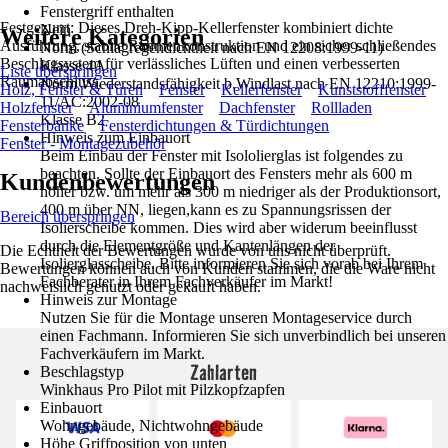
Fenstergriff enthalten
Festgezurrt: Dieses Dreh-Kipp-Kellerfenster kombiniert dichte
Nein
Weitere Kategorien
Ausführung, stabile Rahmenkonstruktion und ein sicher schließendes
Norm (Schlagregendichtheit nach EN 12208:1999-11)
Beschlagsystem für verlässliches Lüften und einen verbesserten
Klasse 4A
Liste überspringen
Raumabschluss.
Norm Wiederstandsfähigkeit b.Windlast nach EN 12210:1999-
Holz, Fenster & Türen
Fenster
Kellerfenster
Kunststofffenster
11/AC:2002-08
Holzfenster
Aluminiumfenster
Dachfenster
Rollladen
Klasse B2
Fensterbänke
Fensterdichtungen & Türdichtungen
Hinweis zum Einbauort
Fenster - Montagezubehör
Beim Einbau der Fenster mit Isololierglas ist folgendes zu
beachten. Sollte der Einbauort des Fensters mehr als 600 m
Kundenbewertungen
höher bzw. um mehr als 300 m niedriger als der Produktionsort,
400 m über NN, liegen,kann es zu Spannungsrissen der
Bereich überspringen
Isolierscheibe kommen. Dies wird aber widerum beeinflusst
durch die Elementgröße und Kantenlängen der
Die Echtheit der Bewertungen wurde von uns nicht überprüft.
Isolierglasscheibe. Bitte informieren Sie sich vorab bei Ihrem
Bewertungen können auch von Kunden stammen, die die Ware nicht
Fachberater in Ihrem Fachverkäufer im Markt!
nachweislich genutzt oder gekauft haben.
Hinweis zur Montage
Nutzen Sie für die Montage unseren Montageservice durch
einen Fachmann. Informieren Sie sich unverbindlich bei unseren
Fachverkäufern im Markt.
Zahlarten
Beschlagstyp
Winkhaus Pro Pilot mit Pilzkopfzapfen
Einbauort
Wohngebäude, Nichtwohngebäude
Höhe Griffposition von unten