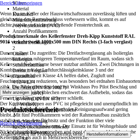
Bereich überspringen
90 mm
Material
Wenn Du im Keller oder Hauswirtschaftsraum zuverlässig lüften und
Kunststoff
gleichzeitig den Raumabschluss verbessern willst, kommt es auf
Materialspezifizierung
dichte, stabile und sicher schließende Fenstertechnik an.
Polyvinylchlorid (PVC)
Anzahl Profilkammern
Produktmerkmale des Kellerfenster Dreh-Kipp Kunststoff RAL
5
9016 verkehrsweiß 1000x500 mm DIN Rechts (3-fach verglast)
Anzahl Dichtungen
2
Darum solltest Du zugreifen: Die Dreifachverglasung als Isolierglas
Glasart
unterstützt einen ruhigeren Temperaturverlauf im Raum, sodass sich
Isolierglas
Keller- und Nebenräume besser nutzbar anfühlen. Zwei Dichtungen in
Scheibenaufbau
Kombination mit der Luftdurchlässigkeitsklasse 3 und der
Dreifach Verglast
Schlagregendichtheit Klasse 4A helfen dabei, Zugluft und
Glasaufbau
Feuchteeintrag zu reduzieren, was besonders bei erdnahen Einbauorten
4/12/4/12/4
zählt. Die Pilzkopfverriegelung mit Winkhaus Pro Pilot Beschlag und
Uw-Wert (DIN EN 10077)
vier Sicherheitsschließblechen erschwert das Aufhebeln, sodass das
Mehr anzeigen
1,380 W/(m²K)
Fenster im Alltag spürbar sicherer schließt.
Ug-Wert (DIN EN 673)
Der Kunststoffrahmen aus PVC ist pflegeleicht und unempfindlich im
0,7 W/(m²K)
Produktsicherheit
typischen Kellerumfeld, wodurch der Reinigungsaufwand gering
Anzahl Sicherheitsschließbleche
bleibt. Mit fünf Profilkammern wird der Rahmenaufbau zusätzlich
4
stabilisiert, was dem Dichtsitz und der Funktion über viele
Anschlagrichtung
Bereich überspringen
Öffnungszyklen zugutekommt. Der Einsatz ist für Wohngebäude und
Rechts (nach innen öffnend)
Nichtwohngebäude vorgesehen und passt damit sowohl in klassische
Gewicht Element
Verantwortlich für Produktsicherheit siehe
.
Herstellerinformationen
Kellerräume als auch in Mehrzweckbereiche.
16,7 kg