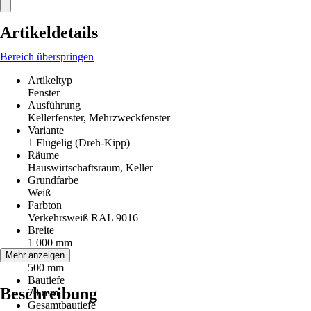
Artikeldetails
Bereich überspringen
Artikeltyp
Fenster
Ausführung
Kellerfenster, Mehrzweckfenster
Variante
1 Flügelig (Dreh-Kipp)
Räume
Hauswirtschaftsraum, Keller
Grundfarbe
Weiß
Farbton
Verkehrsweiß RAL 9016
Breite
1 000 mm
Höhe
Mehr anzeigen
500 mm
Bautiefe
Beschreibung
70 mm
Gesamtbautiefe