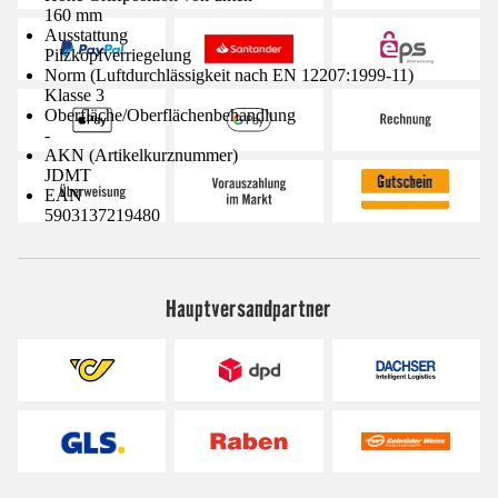
160 mm
Ausstattung
Pilzkopfverriegelung
Norm (Luftdurchlässigkeit nach EN 12207:1999-11)
Klasse 3
Oberfläche/Oberflächenbehandlung
-
AKN (Artikelkurznummer)
JDMT
EAN
5903137219480
Hauptversandpartner